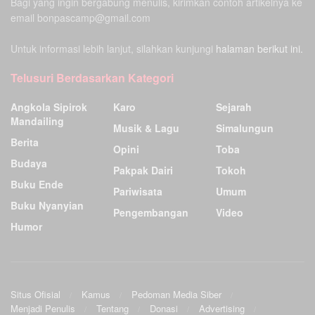
Bagi yang ingin bergabung menulis, kirimkan contoh artikelnya ke
email bonpascamp@gmail.com
Untuk informasi lebih lanjut, silahkan kunjungi
halaman berikut ini.
Telusuri Berdasarkan Kategori
Angkola Sipirok
Karo
Sejarah
Mandailing
Musik & Lagu
Simalungun
Berita
Opini
Toba
Budaya
Pakpak Dairi
Tokoh
Buku Ende
Pariwisata
Umum
Buku Nyanyian
Pengembangan
Video
Humor
Situs Ofisial
Kamus
Pedoman Media Siber
Menjadi Penulis
Tentang
Donasi
Advertising