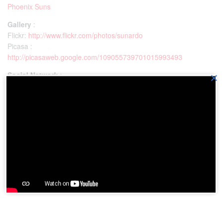
Phoenix Suns
Gallery
:
Flickr:
http://www.flickr.com/photos/sunardo
Picasa :
http://picasaweb.google.com/109055739701015993493
Social Network
:
×
Linkedin :
http://id.linkedin.com/in/sunardo
Blog :
http://sunardo.wordpress.com
Bila Anda ingin mencaci-maki saya, bisa
melalui japri berikut :
Contact Person
:
Ping Box
: