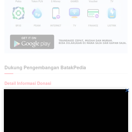
Dukung Pengembangan BatakPedia
Detail Informasi Donasi
×
atau donasi langsung dari paypal :
Menjadi Penulis