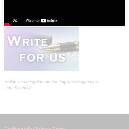
Ingin berkontribusi menjadi penulis di BatakPedia
?
Silahkan segera
Daftar
atau
Login
Ikatlah ilmu pengetahuan dan bagikan dengan cara
menuliskannya
Ensiklopedia Budaya Batak