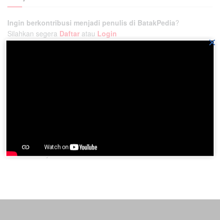
Ingin berkontribusi menjadi penulis di BatakPedia
?
Silahkan segera
Daftar
atau
Login
×
Ikatlah ilmu pengetahuan dan bagikan dengan cara
menuliskannya