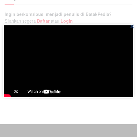
Ingin berkontribusi menjadi penulis di BatakPedia
?
Silahkan segera
Daftar
atau
Login
×
Ikatlah ilmu pengetahuan dan bagikan dengan cara
menuliskannya