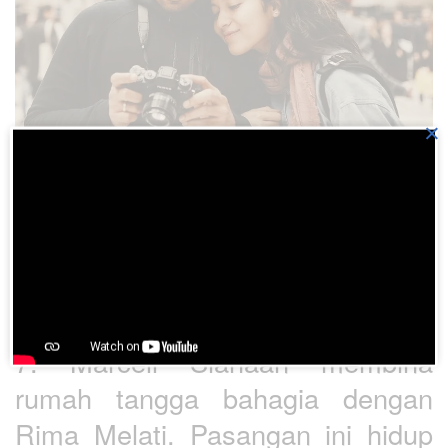
×
Instagram.com/chicco.jerikho
7. Marcell Siahaan membina
rumah tangga bahagia dengan
Rima Melati. Pasangan ini hidup