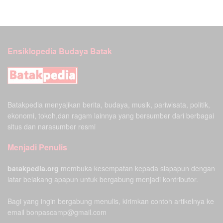
Ensiklopedia Budaya Batak
Batakpedia menyajikan berita, budaya, musik, pariwisata, politik,
ekonomi, tokoh,dan ragam lainnya yang bersumber dari berbagai
situs dan narasumber resmi
Menjadi Penulis
batakpedia.org
membuka kesempatan kepada siapapun dengan
latar belakang apapun untuk bergabung menjadi kontributor.
Bagi yang ingin bergabung menulis, kirimkan contoh artikelnya ke
email bonpascamp@gmail.com