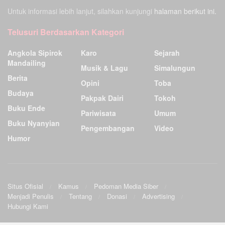
Untuk informasi lebih lanjut, silahkan kunjungi
halaman berikut ini.
Telusuri Berdasarkan Kategori
Angkola Sipirok
Karo
Sejarah
Mandailing
Musik & Lagu
Simalungun
Berita
Opini
Toba
Budaya
Pakpak Dairi
Tokoh
Buku Ende
Pariwisata
Umum
Buku Nyanyian
Pengembangan
Video
Humor
Situs Ofisial
Kamus
Pedoman Media Siber
Menjadi Penulis
Tentang
Donasi
Advertising
Hubungi Kami
Ensiklopedia Budaya Batak
.