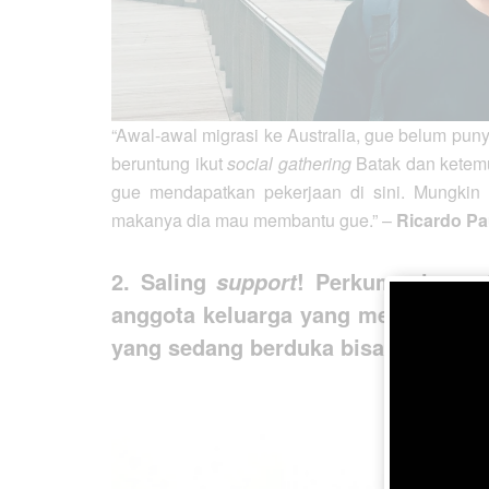
“Awal-awal migrasi ke Australia, gue belum pun
beruntung ikut
social gathering
Batak dan ketem
gue mendapatkan pekerjaan di sini. Mungkin
makanya dia mau membantu gue.” –
Ricardo P
2. Saling
! Perkumpulan sa
support
anggota keluarga yang meninggal, 
yang sedang berduka bisa berkuran