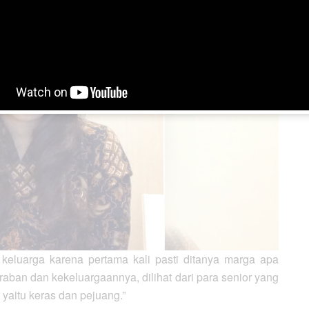
keluarga karena pertama kali pasti ditanya marga apa
kraban dan kekeluargaannya, dilihat dari para senior yang
yaitu keras dan pejuang.”