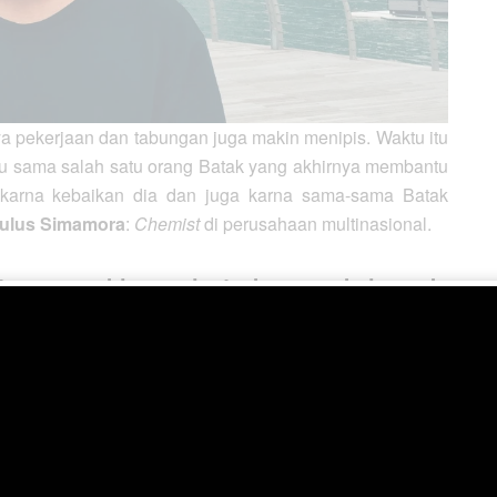
ya pekerjaan dan tabungan juga makin menipis. Waktu itu
u sama salah satu orang Batak yang akhirnya membantu
 karna kebaikan dia dan juga karna sama-sama Batak
aulus Simamora
:
Chemist
di perusahaan multinasional.
tu marga biasa wisata bareng. kalau ada
mereka bikin acara “penghiburan”, supaya
g rasa kehilangannya.