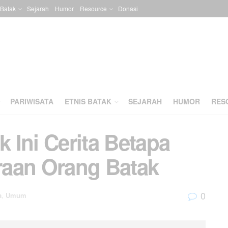
 Batak
Sejarah
Humor
Resource
Donasi
PARIWISATA
ETNIS BATAK
SEJARAH
HUMOR
RES
k Ini Cerita Betapa
raan Orang Batak
0
a
,
Umum