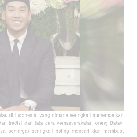
tau di Indonesia, yang dimana seringkali menempatkan
ari tradisi dan tata cara kemasyarakatan orang Batak.
anya semarga) seringkali saling mencari dan membuat