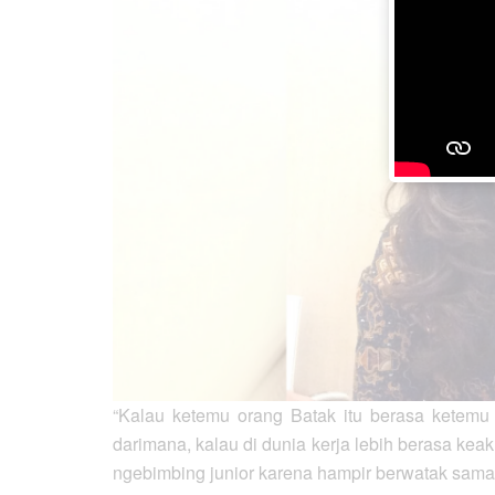
“Kalau ketemu orang Batak itu berasa ketemu 
darimana, kalau di dunia kerja lebih berasa kea
ngebimbing junior karena hampir berwatak sama 