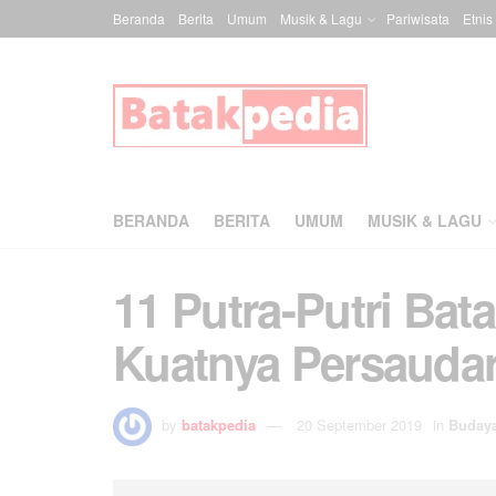
Beranda
Berita
Umum
Musik & Lagu
Pariwisata
Etnis
BERANDA
BERITA
UMUM
MUSIK & LAGU
11 Putra-Putri Bata
Kuatnya Persauda
by
batakpedia
20 September 2019
in
Buday