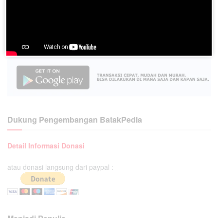
Dukung Pengembangan BatakPedia
Detail Informasi Donasi
atau donasi langsung dari paypal :