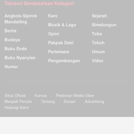
Telusuri Berdasarkan Kategori
Angkola Sipirok
Karo
Sejarah
Mandailing
Musik & Lagu
Simalungun
Berita
Opini
Toba
Budaya
Pakpak Dairi
Tokoh
Buku Ende
Pariwisata
Umum
Buku Nyanyian
Pengembangan
Video
Humor
Situs Ofisial
Kamus
Pedoman Media Siber
Menjadi Penulis
Tentang
Donasi
Advertising
Hubungi Kami
Ensiklopedia Budaya Batak
.
©2009
Sunardo Panjaitan
& G. Sahat. All
Official site
|
Wiki
|
Forum
|
Sourceforge
|
Twitter
|
Facebook
rights reserved