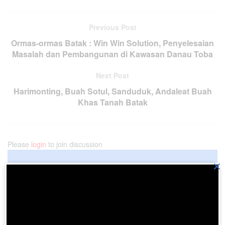
Previous Post
Ormas-ormas Batak : Win Win Solution, Penyelesaian
Masalah dan Pembangunan di Kawasan Danau Toba
Next Post
Harimonting, Buah Sotul, Sanduduk, Andaleat Buah
Khas Tanah Batak
Please
login
to join discussion
×