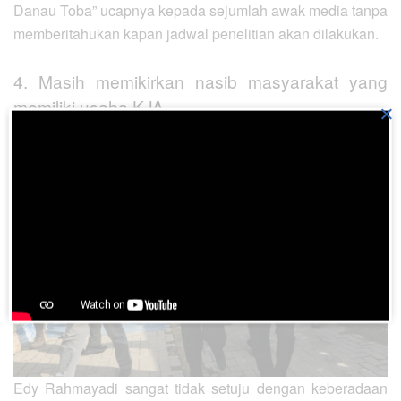
Danau Toba” ucapnya kepada sejumlah awak media tanpa
memberitahukan kapan jadwal penelitian akan dilakukan.
4. Masih memikirkan nasib masyarakat yang
memiliki usaha KJA
×
Edy Rahmayadi sangat tidak setuju dengan keberadaan