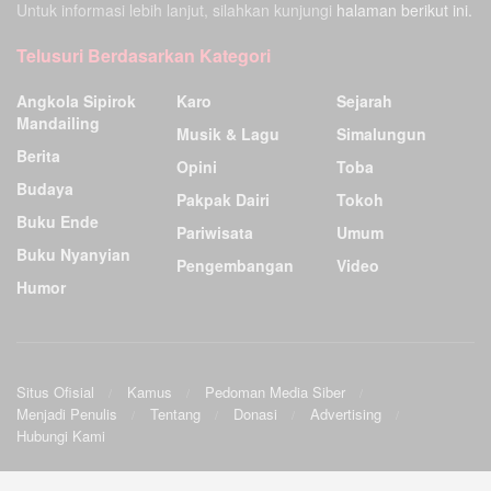
Untuk informasi lebih lanjut, silahkan kunjungi
halaman berikut ini.
Telusuri Berdasarkan Kategori
Angkola Sipirok
Karo
Sejarah
Mandailing
Musik & Lagu
Simalungun
Berita
Opini
Toba
Budaya
Pakpak Dairi
Tokoh
Buku Ende
Pariwisata
Umum
Buku Nyanyian
Pengembangan
Video
Humor
Situs Ofisial
Kamus
Pedoman Media Siber
Menjadi Penulis
Tentang
Donasi
Advertising
Hubungi Kami
Ensiklopedia Budaya Batak
.
©2009
Sunardo Panjaitan
& G. Sahat. All