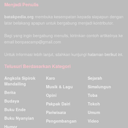
Menjadi Penulis
batakpedia.org
membuka kesempatan kepada siapapun dengan
latar belakang apapun untuk bergabung menjadi kontributor.
Bagi yang ingin bergabung menulis, kirimkan contoh artikelnya ke
email bonpascamp@gmail.com
Untuk informasi lebih lanjut, silahkan kunjungi
halaman berikut ini.
Telusuri Berdasarkan Kategori
Angkola Sipirok
Karo
Sejarah
Mandailing
Musik & Lagu
Simalungun
Berita
Opini
Toba
Budaya
Pakpak Dairi
Tokoh
Buku Ende
Pariwisata
Umum
Buku Nyanyian
Pengembangan
Video
Humor