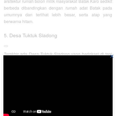
arsitektur rumah bolon milik masyarakat Batak Karo sedikit
berbeda dibandingkan dengan rumah adat Batak pada
umumnya dan terlihat lebih besar, serta atap yang
berwarna hitam.
5. Desa Tuktuk Siadong
Terakhir ada Desa Tuktuk Siadong yang berlokasi di tepi
×
Danau Toba, tepatnya masuk dalam area Kecamatan
Simanindo, Kabupaten Samosir. Lokasi desa ini tidak jauh
dari Kampung Huta Siallagan dengan aneka bangunan-
bangunan rumah kuno dari perairan Danau Toba. Pastinya
desa ini gak boleh dilewatkan, karena selain wisata
budayanya juga terdapat wisata alam pemandangan alam
Danau Toba yang menawan.
Itu dia beberapa desa wisata yang terletak di Sumatera