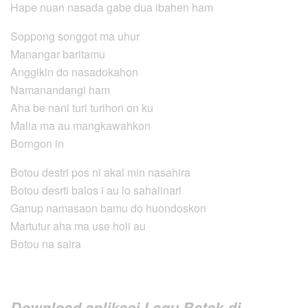
Hape nuan nasada gabe dua ibahen ham
Soppong songgot ma uhur
Manangar baritamu
Anggikin do nasadokahon
Namanandangi ham
Aha be nani turi turihon on ku
Malia ma au mangkawahkon
Borngon in
Botou destri pos ni akal min nasahira
Botou desrti balos i au lo sahalinari
Ganup namasaon bamu do huondoskon
Martutur aha ma use holi au
Botou na saira
Download aplikasi Lagu Batak di