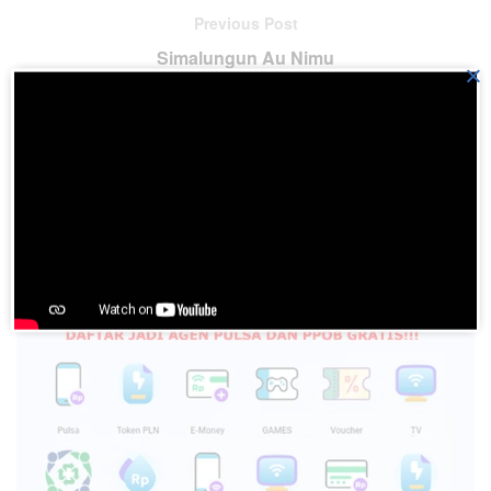
Previous Post
Simalungun Au Nimu
×
Next Post
Masap
Please
login
to join discussion