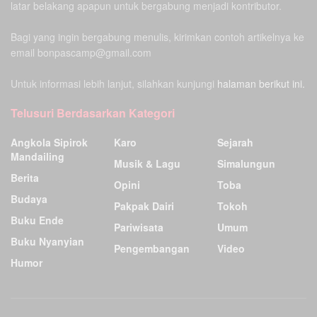
latar belakang apapun untuk bergabung menjadi kontributor.
Bagi yang ingin bergabung menulis, kirimkan contoh artikelnya ke
email bonpascamp@gmail.com
Untuk informasi lebih lanjut, silahkan kunjungi
halaman berikut ini.
Telusuri Berdasarkan Kategori
Angkola Sipirok
Karo
Sejarah
Mandailing
Musik & Lagu
Simalungun
Berita
Opini
Toba
Budaya
Pakpak Dairi
Tokoh
Buku Ende
Pariwisata
Umum
Buku Nyanyian
Pengembangan
Video
Humor