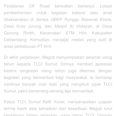
Perjalanan Off Road kemudian berlanjut. Lokasi
pemberhentian untuk kegiatan baksos atau amal
dilaksanakan di Gereja GBKP Runggu Besemat Klosis,
Desa Kuta Jurung, dan Masjid Al Hidayah, di Desa
Gunung Rintih, Kecamatan STM Hilir, Kabupaten
Deliserdang. Kemudian, menjajal medan yang sulit di
areal perkebunan PT KHI.
Di akhir perjalanan, Wagub menyampaikan selamat ulang
tahun kepada TLCI Sumut. Dirinya memberi apresiasi
karena rangkaian ulang tahun juga dikemas dengan
kegiatan yang bermanfaat bagi masyarakat. Ia berharap
nantinya banyak club hobi yang mengikuti jejak TLCI
Sumut, yakni bersenang-senang tapi bermanfaat.
Ketua TLCI Sumut Refli Yuner, menyampaikan ucapan
terima kasih atas kehadiran dan kesediaan Wagub turut
bergabung dalam perayaan ulang tahun TLCI. Dengan