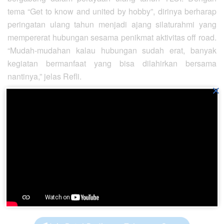
tema “Get to know and united by hobby”, dirinya berharap
peringatan ulang tahun menjadi ajang silaturahmi yang
mempererat hubungan sesama penikmat aktivitas off road.
“Mudah-mudahan kalau hubungan sudah erat, banyak
kegiatan bermanfaat yang bisa dilahirkan bersama
nantinya,” jelas Refli.
×
Ketua Panitia Pelaksana HUT TLCI Sumut Muhammad
Daud menjelaskan, ada sekitar lima puluhan pengemudi
dari berbagai club yang mengikuti Off Road dan Fun Off
Road TLCI Sumut. Kegiatan berlangsung selama dua hari,
12 – 13 Oktober 2019. Usai aktivitas hari ini, para peserta
akan kemah di Desa Siguci, Kecamatan Talun Kenas,
Kabupaten Deliserdang. Esoknya, diisi dengan acara
hiburan, lucky draw, dan ramah-tamah. (hitabatak)