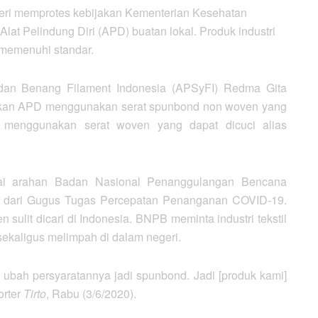
geri memprotes kebijakan Kementerian Kesehatan
t Pelindung Diri (APD) buatan lokal. Produk industri
k memenuhi standar.
t dan Benang Filament Indonesia (APSyFI) Redma Gita
an APD menggunakan serat spunbond non woven yang
ri menggunakan serat woven yang dapat dicuci alias
ai arahan Badan Nasional Penanggulangan Bencana
r dari Gugus Tugas Percepatan Penanganan COVID-19.
ulit dicari di Indonesia. BNPB meminta industri tekstil
ekaligus melimpah di dalam negeri.
 ubah persyaratannya jadi spunbond. Jadi [produk kami]
orter
Tirto
, Rabu (3/6/2020).