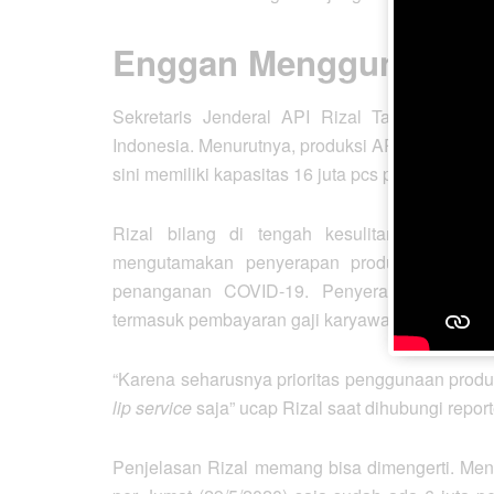
Enggan Menggunakan 
Sekretaris Jenderal API Rizal Tanzil Rakh
Indonesia. Menurutnya, produksi APD di dalam 
sini memiliki kapasitas 16 juta pcs per bulan, s
Rizal bilang di tengah kesulitan dunia u
mengutamakan penyerapan produk dalam neg
penanganan COVID-19. Penyerapan ini, kat
termasuk pembayaran gaji karyawan meski hanya s
“Karena seharusnya prioritas penggunaan produk
lip service
saja” ucap Rizal saat dihubungi repor
Penjelasan Rizal memang bisa dimengerti. Menu