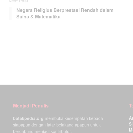
Next Post
Negara Religius Berprestasi Rendah dalam
Sains & Matematika
Menjadi Penulis
T
A
batakpedia.org
membuka kesempatan kepada
Si
siapapun dengan latar belakang apapun untuk
M
bergabung menjadi kontributor.