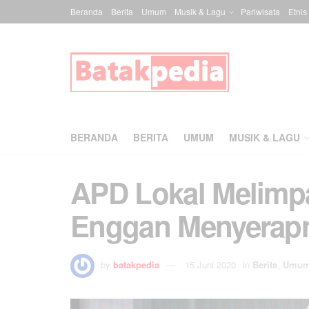
Beranda
Berita
Umum
Musik & Lagu
Pariwisata
Etnis
BERANDA
BERITA
UMUM
MUSIK & LAGU
APD Lokal Melimp
Enggan Menyerap
by
batakpedia
15 Juni 2020
in
Berita
,
Umu