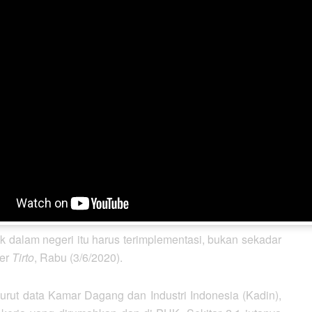
APD Lokal
man juga mengeluhkan masih maraknya impor APD di
negeri sudah bisa memenuhi kebutuhan. Produksi APD di
ementara kebutuhannya hanya 3-4 juta pcs.
saha karena pandemi, pemerintah sudah sewajarnya
eri apalagi yang dibutuhkan secara massal dalam
anya, apat membantu kondisi keuangan perusahaan
etara 3-5 persen dari total produksi.
 dalam negeri itu harus terimplementasi, bukan sekadar
ter
Tirto
, Rabu (3/6/2020).
rut data Kamar Dagang dan Industri Indonesia (Kadin),