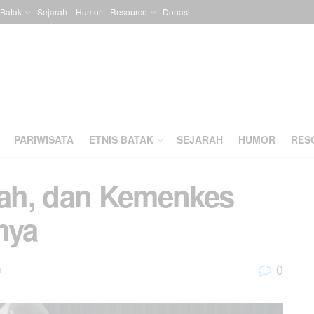
 Batak
Sejarah
Humor
Resource
Donasi
PARIWISATA
ETNIS BATAK
SEJARAH
HUMOR
RES
ah, dan Kemenkes
nya
0
m