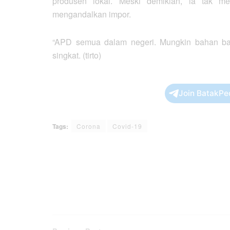
produsen lokal. Meski demikian, ia tak m
mengandalkan impor.
“APD semua dalam negeri. Mungkin bahan bak
singkat. (tirto)
Join BatakPe
Tags:
Corona
Covid-19