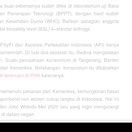
uat sebenarnya sudah dites di laboratorium uji Balai
dan Penerapan Teknologi (BPPT), dengan hasil sudah
an Kesehatan Dunia (WHO). Bahkan sebagian anggota
biosafety level (BSL) 4–standar tertinggi.
SyFI dan Asosiasi Pertekstilan Indonesia (API) hanya
emerintah. Di luar dua asosiasi itu, Redma mengatakan
n. Suatu perusahaan konsorsium di Tangerang, Banten
dari Kemenkes. Belakangan, konsorsium itu dikabarkan
uh
terancam di-PHK
karenanya.
p memenuhi pesanan dari Kemenkes, kemungkinan besar
spunbond non woven cukup langka di Indonesia. Hal ini
iden Joko Widodo Mei 2020 lalu yang ingin mengurangi
 di dalam negeri.
i. Tapi tetap saja impor lagi,” ucap Redma.