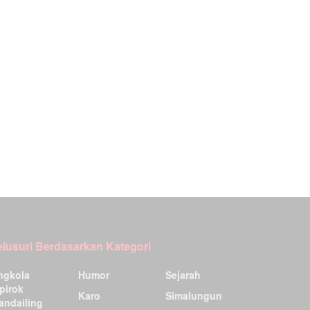
elusuri Berdasarkan Kategori
ngkola
Humor
Sejarah
pirok
Karo
Simalungun
andailing