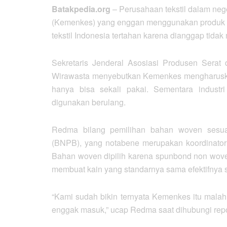
Batakpedia.org
– Perusahaan tekstil dalam ne
(Kemenkes) yang enggan menggunakan produk Ala
tekstil Indonesia tertahan karena dianggap tida
Sekretaris Jenderal Asosiasi Produsen Sera
Wirawasta menyebutkan Kemenkes mengharusk
hanya bisa sekali pakai. Sementara indust
digunakan berulang.
Redma bilang pemilihan bahan woven sesu
(BNPB), yang notabene merupakan koordinato
Bahan woven dipilih karena spunbond non woven s
membuat kain yang standarnya sama efektifnya s
“Kami sudah bikin ternyata Kemenkes itu malah
enggak masuk,” ucap Redma saat dihubungi rep