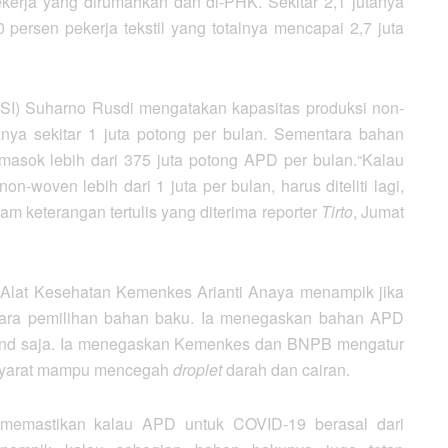
ekerja yang dirumahkan dan di-PHK. Sekitar 2,1 jutanya
80 persen pekerja tekstil yang totalnya mencapai 2,7 juta
TSI) Suharno Rusdi mengatakan kapasitas produksi non-
nya sekitar 1 juta potong per bulan. Sementara bahan
asok lebih dari 375 juta potong APD per bulan.“Kalau
n-woven lebih dari 1 juta per bulan, harus diteliti lagi,
m keterangan tertulis yang diterima reporter
Tirto
, Jumat
n Alat Kesehatan Kemenkes Arianti Anaya menampik jika
kara pemilihan bahan baku. Ia menegaskan bahan APD
ndbond saja. Ia menegaskan Kemenkes dan BNPB mengatur
 syarat mampu mencegah
droplet
darah dan cairan.
memastikan kalau APD untuk COVID-19 berasal dari