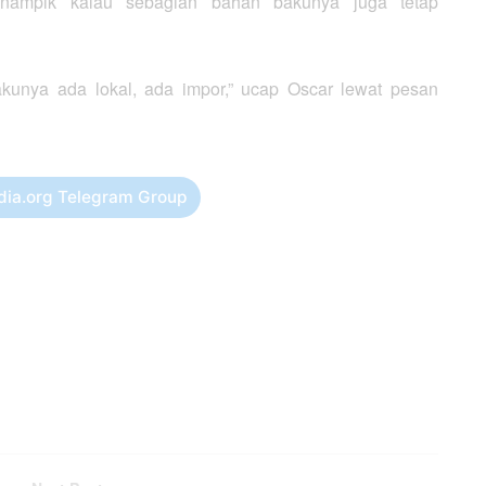
enampik kalau sebagian bahan bakunya juga tetap
unya ada lokal, ada impor,” ucap Oscar lewat pesan
dia.org Telegram Group