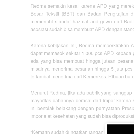
Redma semakin kesal karena APD yang mereka b
Besar Tekstil (BBT) dan Badan Pengkajian 
memenuhi standar hazmat and gown dari Bad
asosiasi sudah bisa membuat APD dengan standar 
Karena kebijakan ini, Redma memperkirakan AP
dapat memasok sekitar 1.000 pcs APD kepada p
ada yang bisa membuat hingga jutaan pesana
misalnya menerima pesanan hingga 5 juta pcs 
terlambat menerima dari Kemenkes. Ribuan bur
Menurut Redma, jika ada pabrik yang sanggu
mayoritas bahannya berasal dari impor karena 
ini bertolak belakang dengan pernyataan Pres
impor alat kesehatan yang sudah bisa diproduksi
“Kemarin sudah diingatkan jangan impor-impor lag