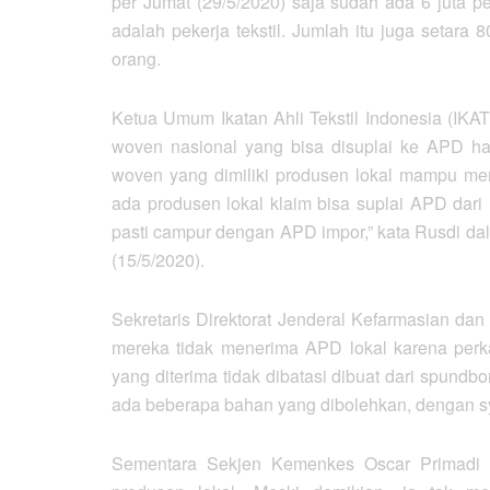
per Jumat (29/5/2020) saja sudah ada 6 juta p
adalah pekerja tekstil. Jumlah itu juga setara 
orang.
Ketua Umum Ikatan Ahli Tekstil Indonesia (IKA
woven nasional yang bisa disuplai ke APD ha
woven yang dimiliki produsen lokal mampu mem
ada produsen lokal klaim bisa suplai APD dari no
pasti campur dengan APD impor,” kata Rusdi dala
(15/5/2020).
Sekretaris Direktorat Jenderal Kefarmasian da
mereka tidak menerima APD lokal karena per
yang diterima tidak dibatasi dibuat dari spu
ada beberapa bahan yang dibolehkan, dengan
Sementara Sekjen Kemenkes Oscar Primadi 