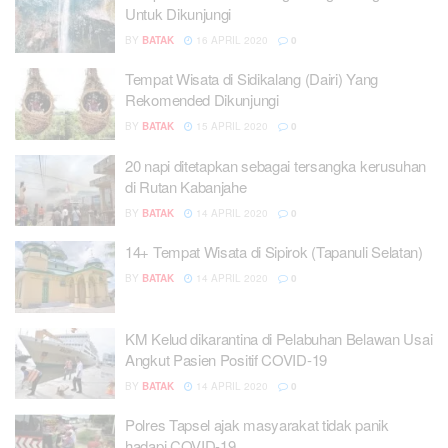
Untuk Dikunjungi
BY
BATAK
16 APRIL 2020
0
Tempat Wisata di Sidikalang (Dairi) Yang
Rekomended Dikunjungi
BY
BATAK
15 APRIL 2020
0
20 napi ditetapkan sebagai tersangka kerusuhan
di Rutan Kabanjahe
BY
BATAK
14 APRIL 2020
0
14+ Tempat Wisata di Sipirok (Tapanuli Selatan)
BY
BATAK
14 APRIL 2020
0
KM Kelud dikarantina di Pelabuhan Belawan Usai
Angkut Pasien Positif COVID-19
BY
BATAK
14 APRIL 2020
0
Polres Tapsel ajak masyarakat tidak panik
hadapi COVID-19