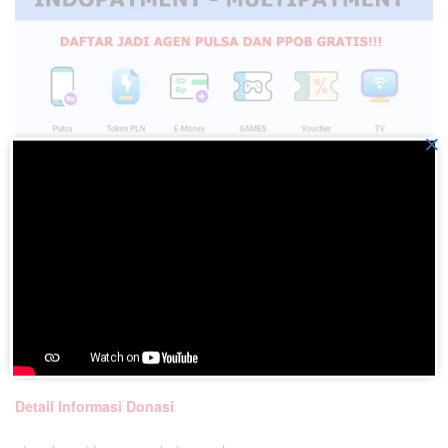
×
Dukung Pengembangan BatakPedia
Detail Informasi Donasi