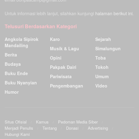
Untuk informasi lebih lanjut, silahkan kunjungi
halaman berikut ini.
Telusuri Berdasarkan Kategori
Angkola Sipirok
Karo
Sejarah
Mandailing
Musik & Lagu
Simalungun
Berita
Opini
Toba
Budaya
Pakpak Dairi
Tokoh
Buku Ende
Pariwisata
Umum
Buku Nyanyian
Pengembangan
Video
Humor
Situs Ofisial
Kamus
Pedoman Media Siber
Menjadi Penulis
Tentang
Donasi
Advertising
Hubungi Kami