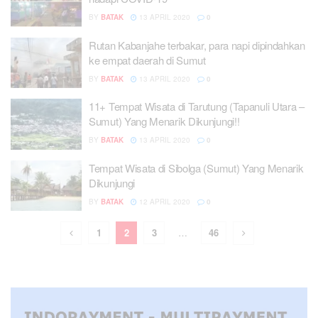
BY
BATAK
13 APRIL 2020
0
Rutan Kabanjahe terbakar, para napi dipindahkan
ke empat daerah di Sumut
BY
BATAK
13 APRIL 2020
0
11+ Tempat Wisata di Tarutung (Tapanuli Utara –
Sumut) Yang Menarik Dikunjungi!!
BY
BATAK
13 APRIL 2020
0
Tempat Wisata di Sibolga (Sumut) Yang Menarik
Dikunjungi
BY
BATAK
12 APRIL 2020
0
1
2
3
…
46