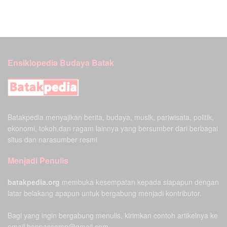
Ensiklopedia Budaya Batak
Batakpedia menyajikan berita, budaya, musik, pariwisata, politik,
ekonomi, tokoh,dan ragam lainnya yang bersumber dari berbagai
situs dan narasumber resmi
Menjadi Penulis
batakpedia.org
membuka kesempatan kepada siapapun dengan
latar belakang apapun untuk bergabung menjadi kontributor.
Bagi yang ingin bergabung menulis, kirimkan contoh artikelnya ke
email bonpascamp@gmail.com