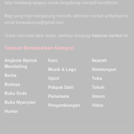
latar belakang apapun untuk bergabung menjadi kontributor.
Bagi yang ingin bergabung menulis, kirimkan contoh artikelnya ke
email bonpascamp@gmail.com
Untuk informasi lebih lanjut, silahkan kunjungi
halaman berikut ini.
Telusuri Berdasarkan Kategori
Angkola Sipirok
Karo
Sejarah
Mandailing
Musik & Lagu
Simalungun
Berita
Opini
Toba
Budaya
Pakpak Dairi
Tokoh
Buku Ende
Pariwisata
Umum
Buku Nyanyian
Pengembangan
Video
Humor