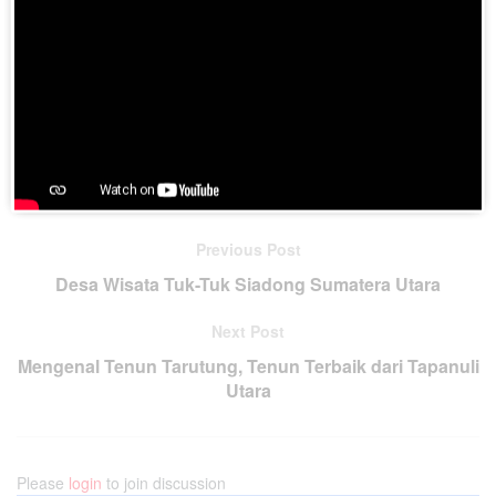
Join BatakPedia.org Telegram Group
Previous Post
Desa Wisata Tuk-Tuk Siadong Sumatera Utara
Next Post
Mengenal Tenun Tarutung, Tenun Terbaik dari Tapanuli
Utara
Please
login
to join discussion