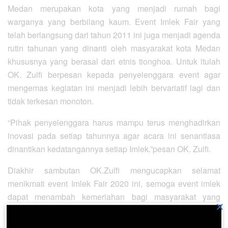
Medan merupakan kota yang menjadi rumah bagi
warganya yang berbilang kaum. Event Imlek Fair yang
telah berlangsung dari tahun 2011 ini juga menjadi agenda
rutin tahunan yang dinanti oleh masyarakat kota Medan
khususnya yang berasal dari etnis tionghoa. Untuk itulah
OK. Zulfi berpesan kepada penyelenggara event agar
mengemas kegiatan ini menjadi lebih bervariatif lagi dan
tidak terkesan monoton.
“Pihak penyelenggara harus mampu terus menghadirkan
inovasi pada setiap tahunnya agar acara ini senantiasa
dinantikan kedatangannya setiap Imlek.”pesan OK. Zulfi.
Diakhir sambutan OK.Zulfi mengucapkan selamat
menikmati event Imlek Fair 2020 ini, semoga event imlek
dapat menambah kemeriahan bagi masyarakat yang
×
merayakan Imlek di tahun ini.(hitabatak)