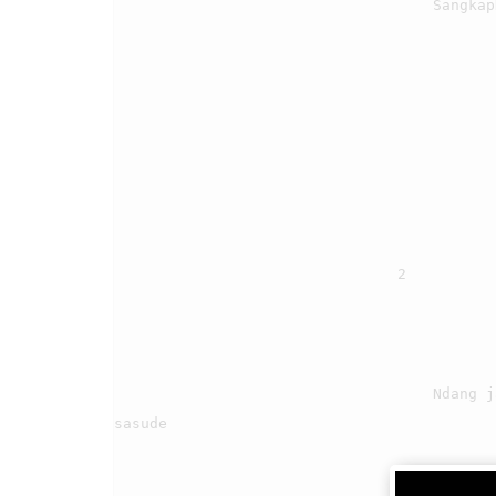
                                    SangkapNa patulus, di portibi on.

                                2

                                    Ndang jadi hamu, mabiar ale, sai pangke burju gogoM 
sasude

                                    Nang hehe sibolis, mamolgak hamu
