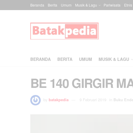
Beranda
Berita
Umum
Musik & Lagu
Pariwisata
Etnis
BERANDA
BERITA
UMUM
MUSIK & LAGU
BE 140 GIRGIR M
by
batakpedia
9 Februari 2019
in
Buku End