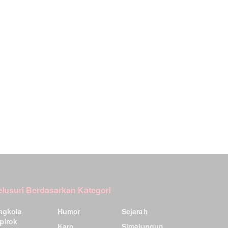
elusuri Berdasarkan Kategori
ngkola
Humor
Sejarah
pirok
Karo
Simalungun