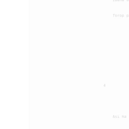
                                    Torop pe aloNa sumurut do i

                                4

                                    Asi ma rohaM, ale Debata, pasaut ma hataM, tumpahi nama
