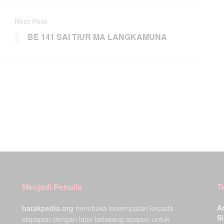
Next Post
BE 141 SAI TIUR MA LANGKAMUNA
Menjadi Penulis
T
A
batakpedia.org
membuka kesempatan kepada
Si
siapapun dengan latar belakang apapun untuk