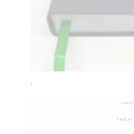
1
                                    Girgir ma hamu, manogu sude, na hum na begu,

                                    Manjua dope di hata ni Jesus, na sangap tongtong
