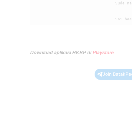
                                    Sude na niula, ni naposoMi

Download aplikasi HKBP di
Playstore
Join BatakPe