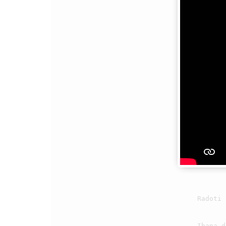
                                    Sai tatap ma Jesus pargogo tutu

                                3

                                    Radoti burju, hataNa sude, sai monang hamu, baenonNa muse

                                    Ibana do Raja, na tong monang i
