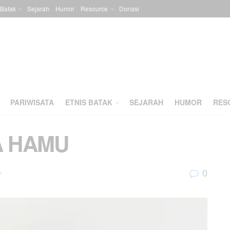
 Batak
Sejarah
Humor
Resource
Donasi
PARIWISATA
ETNIS BATAK
SEJARAH
HUMOR
RES
A HAMU
0
e