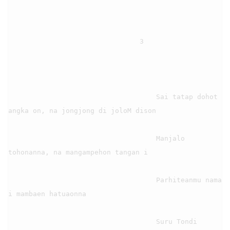
                                3

                                    Sai tatap dohot 
angka on, na jongjong di joloM dison

                                    Manjalo 
tohonanna, na mangampehon tangan i

                                    Parhiteanmu nama 
i mambaen hatuaonna

                                    Suru Tondi 