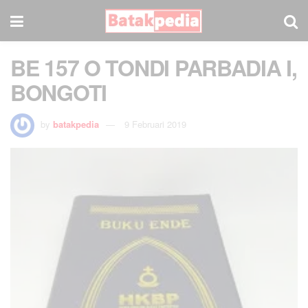
BE 157 O TONDI PARBADIA I,
BONGOTI
by
batakpedia
9 Februari 2019