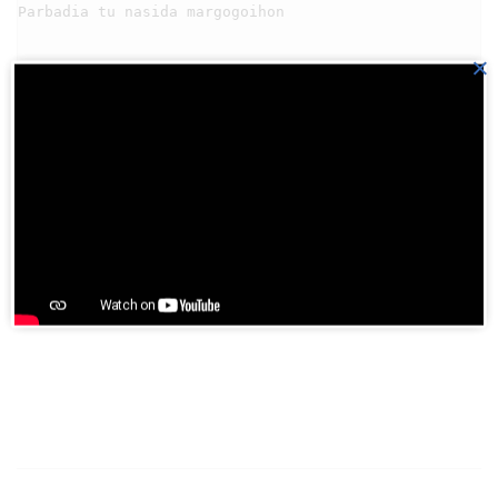
Parbadia tu nasida margogoihon

×
                                    Asa 
Download aplikasi HKBP di
Playstore
Join BatakPedia.org Telegram Group