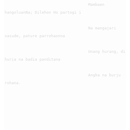
                                    Mambaen 
hangoluanNa; Dilehon Ho partogi i

                                    Na mangajari 
sasude, pature parrohaonna

                                    Unang hurang, di 
huria na badia panditana

                                    Angka na burju 
rohana.
