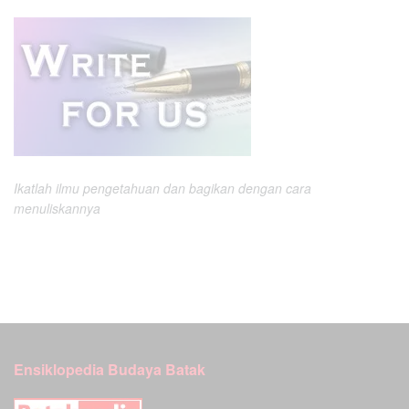
Ikatlah ilmu pengetahuan dan bagikan dengan cara
menuliskannya
Ensiklopedia Budaya Batak