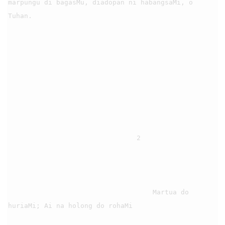
marpungu di bagasMu, diadopan ni habangsaMi, o 
Tuhan.

                                2

                                    Martua do 
huriaMi; Ai na holong do rohaMi
