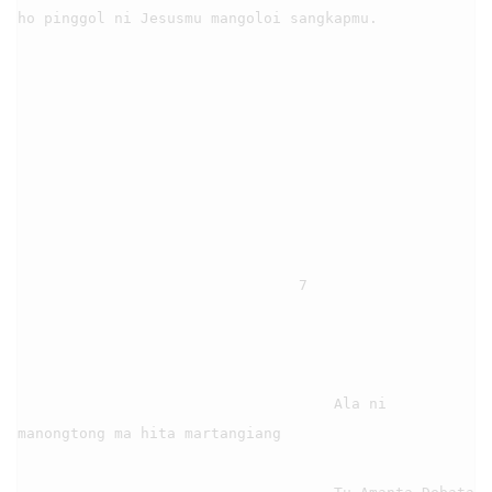
ho pinggol ni Jesusmu mangoloi sangkapmu.

                                7

                                    Ala ni 
manongtong ma hita martangiang
