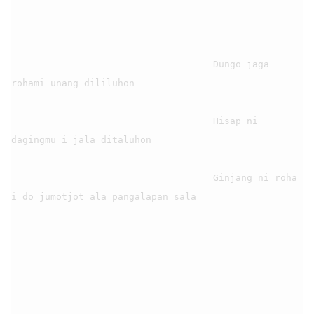
                                    Dungo jaga 
rohami unang dililuhon

                                    Hisap ni 
dagingmu i jala ditaluhon

                                    Ginjang ni roha 
i do jumotjot ala pangalapan sala
