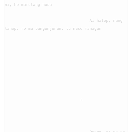
ni, ho marutang hosa

                                    Ai hatop, nang 
tahop, ro ma pangunjunan, tu naso managam

                                3

                                    Dungo, ai na so 