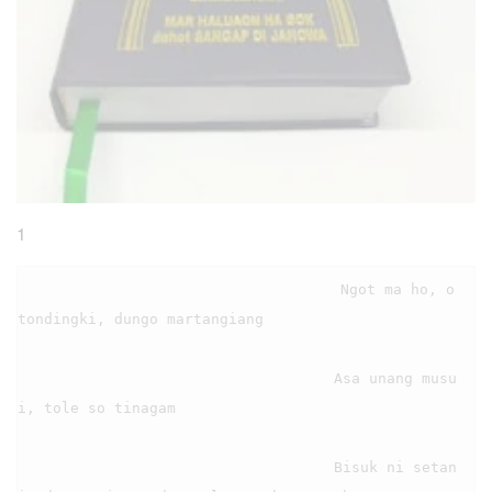
1
                                    Ngot ma ho, o 
tondingki, dungo martangiang

                                    Asa unang musu 
i, tole so tinagam

                                    Bisuk ni setan 