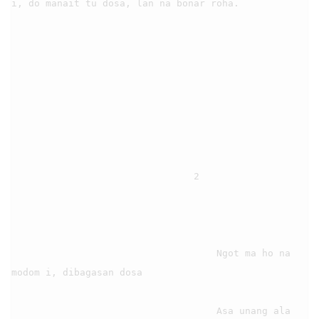
i, do manait tu dosa, lan na bonar roha.

                                2

                                    Ngot ma ho na 
modom i, dibagasan dosa

                                    Asa unang ala 