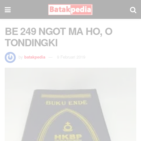
BE 249 NGOT MA HO, O
TONDINGKI
by
batakpedia
9 Februari 2019