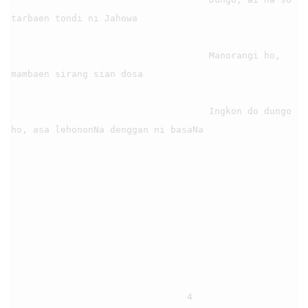
tarbaen tondi ni Jahowa

                                    Manorangi ho, 
mambaen sirang sian dosa

                                    Ingkon do dungo 
ho, asa lehononNa denggan ni basaNa

                                4
