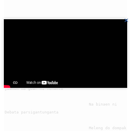
×
                                6

                                    Ala ni sai 
jouhon ma goar ni Tuhanta

                                    Na binaen ni 
Debata parsigantunganta

                                    Meleng do dompak 