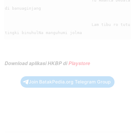
                                    Tu Amanta Debata 
di banuaginjang

                                    Lam tibu ro tutu 
Download aplikasi HKBP di
Playstore
Join BatakPedia.org Telegram Group