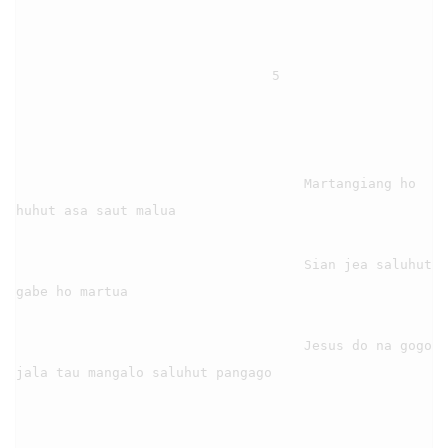
                                5

                                    Martangiang ho 
huhut asa saut malua

                                    Sian jea saluhut 
gabe ho martua

                                    Jesus do na gogo 
jala tau mangalo saluhut pangago
