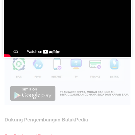
Dukung Pengembangan BatakPedia