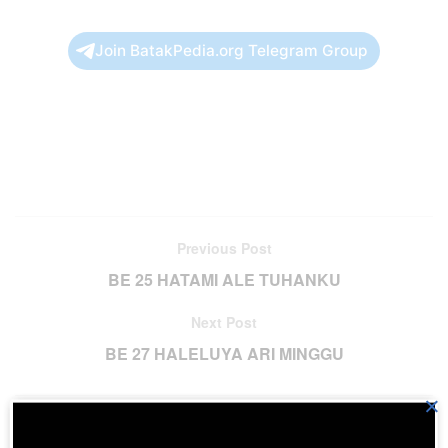
Join BatakPedia.org Telegram Group
Previous Post
BE 25 HATAMI ALE TUHANKU
Next Post
BE 27 HALELUYA ARI MINGGU
×
Please
login
to join discussion