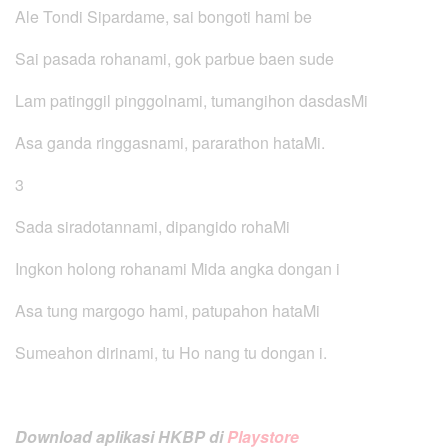
Ale Tondi Sipardame, sai bongoti hami be
Sai pasada rohanami, gok parbue baen sude
Lam patinggil pinggolnami, tumangihon dasdasMi
Asa ganda ringgasnami, pararathon hataMi.
3
Sada siradotannami, dipangido rohaMi
Ingkon holong rohanami Mida angka dongan i
Asa tung margogo hami, patupahon hataMi
Sumeahon dirinami, tu Ho nang tu dongan i.
Download aplikasi HKBP di
Playstore