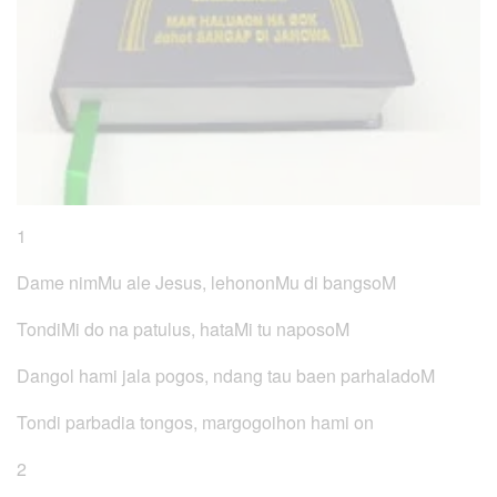
1
Dame nimMu ale Jesus, lehononMu di bangsoM
TondiMi do na patulus, hataMi tu naposoM
Dangol hami jala pogos, ndang tau baen parhaladoM
Tondi parbadia tongos, margogoihon hami on
2