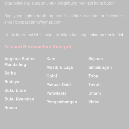
latar belakang apapun untuk bergabung menjadi kontributor.
Bagi yang ingin bergabung menulis, kirimkan contoh artikelnya ke
email bonpascamp@gmail.com
Untuk informasi lebih lanjut, silahkan kunjungi
halaman berikut ini.
Telusuri Berdasarkan Kategori
Angkola Sipirok
Karo
Sejarah
Mandailing
Musik & Lagu
Simalungun
Berita
Opini
Toba
Budaya
Pakpak Dairi
Tokoh
Buku Ende
Pariwisata
Umum
Buku Nyanyian
Pengembangan
Video
Humor