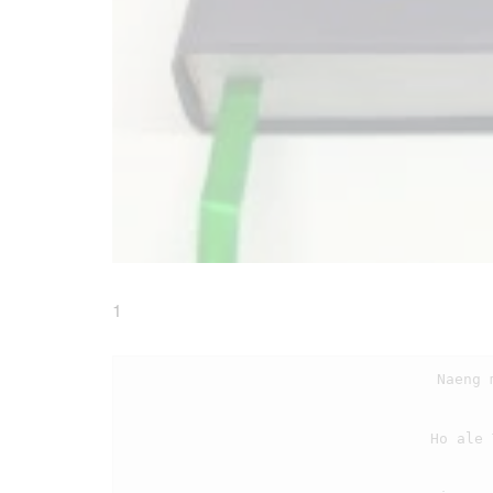
1
                                    Naeng ma pujionku di manogot on

                                    Ho ale Tuhanku di na ngot au on
