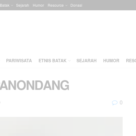
 Batak
Sejarah
Humor
Resource
Donasi
PARIWISATA
ETNIS BATAK
SEJARAH
HUMOR
RES
 PANONDANG
0
e