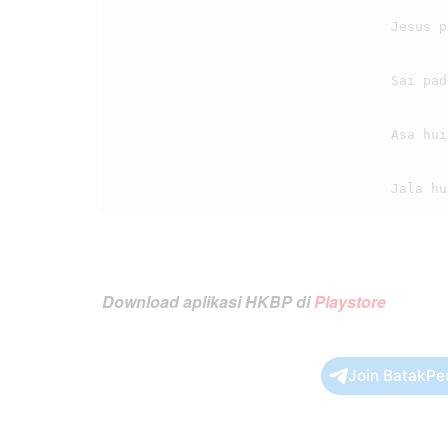
                                    Jesus pargogoi ma, au sadari on

                                    Sai padao ma dosa, sian rohangkon

                                    Asa huihuthon, hataMi tongtong

Download aplikasi HKBP di
Playstore
Join BatakPe