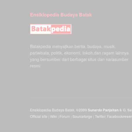
Ensiklopedia Budaya Batak
Batakpedia menyajikan berita, budaya, musik,
pariwisata, politik, ekonomi, tokoh,dan ragam lainnya
yang bersumber dari berbagai situs dan narasumber
resmi
Ensiklopedia Budaya Batak
.
©2009
Sunardo Panjaitan
& G. Sah
Official site
|
Wiki
|
Forum
|
Sourceforge
|
Twitter
|
Facebook
rese