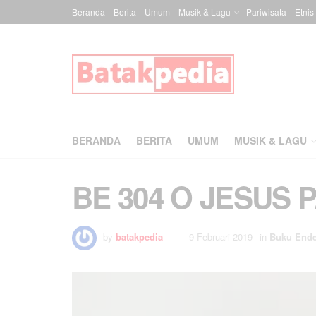
Beranda
Berita
Umum
Musik & Lagu
Pariwisata
Etnis
BERANDA
BERITA
UMUM
MUSIK & LAGU
BE 304 O JESUS
by
batakpedia
9 Februari 2019
in
Buku End