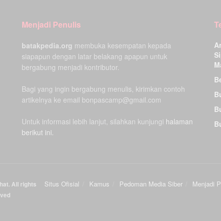
Menjadi Penulis
T
A
batakpedia.org
membuka kesempatan kepada
Si
siapapun dengan latar belakang apapun untuk
M
bergabung menjadi kontributor.
Be
Bagi yang ingin bergabung menulis, kirimkan contoh
B
artikelnya ke email bonpascamp@gmail.com
B
Untuk informasi lebih lanjut, silahkan kunjungi
halaman
B
berikut ini.
Situs Ofisial
Kamus
Pedoman Media Siber
Menjadi P
at. All rights
rved