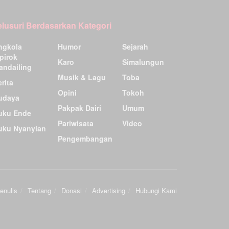
elusuri Berdasarkan Kategori
ngkola
Humor
Sejarah
pirok
Karo
Simalungun
andailing
Musik & Lagu
Toba
rita
Opini
Tokoh
udaya
Pakpak Dairi
Umum
uku Ende
Pariwisata
Video
uku Nyanyian
Pengembangan
enulis
Tentang
Donasi
Advertising
Hubungi Kami