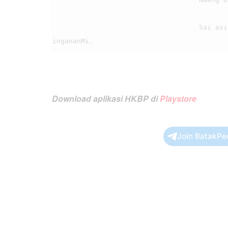
                                    Sai asi rohaM o Jesuski, sai pabongot ahu sogot tu 
Download aplikasi HKBP di
Playstore
Join BatakPe