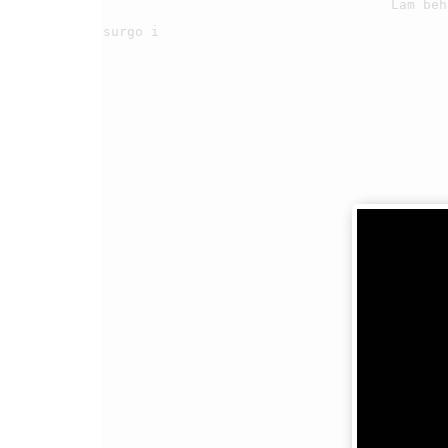
                                    Lam beha ma hasonangan i, molo bongot hita sogot lao tu 
surgo i

                                2

                                    Ai adong dope paradianan, di naposo ni Tuhanta i

                                    Dung malua sian parungkilon, dompak dosa dohot setan i
