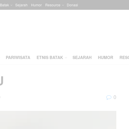
 Batak
Sejarah
Humor
Resource
Donasi
PARIWISATA
ETNIS BATAK
SEJARAH
HUMOR
RES
U
0
e