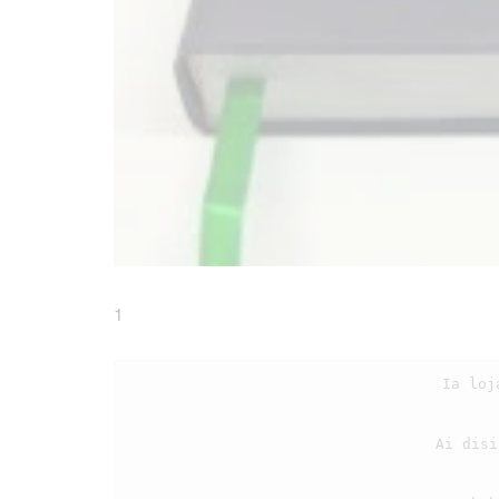
1
                                    Ia loja au dibaen ulaon, las rohangku bodarina i

                                    Ai disi tarbaen au maradian, sonang huhilala rohangki
