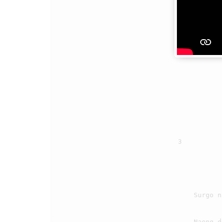
                                    Pasonangon ni Tuhanta i ma naposo na manjalo upa burju i.

                                3

                                    Surgo na tongtong marhasonangan, pansohotan ni sitaonon i

                                    Naeng di Ho au muse maringanan, asa au diapul Tuhanki
