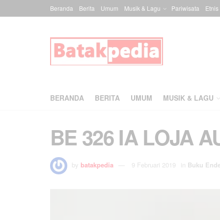
Beranda
Berita
Umum
Musik & Lagu
Pariwisata
Etnis
BERANDA
BERITA
UMUM
MUSIK & LAGU
BE 326 IA LOJA A
by
batakpedia
9 Februari 2019
in
Buku End