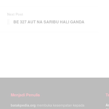
Next Post
BE 327 AUT NA SARIBU HALI GANDA
Menjadi Penulis
T
A
batakpedia.org
membuka kesempatan kepada