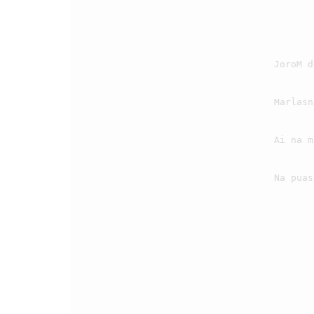
                                    JoroM do na naeng masuhanku, mambaen di Ho pelean i

                                    Marlasniroha gararonku, sude naung huparbaga i

                                    Ai na marningot do rohangku, di angka bagabagangki

                                    Na puas sian pamanganku, andorang na targogot i.
