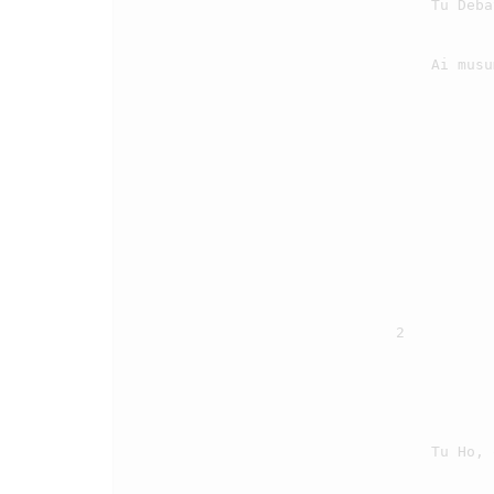
                                    Tu Debata ma dok hamuna, na songkal do pambaenanMi

                                    Ai musumi pe saluhutna, marsomba do di jolomi.

                                2

                                    Tu Ho, o Tuhan do marsomba, muse sandok portibi on
