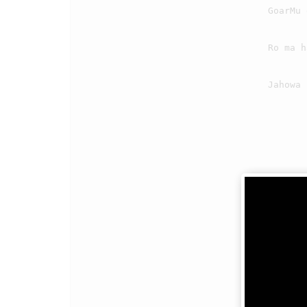
                                    GoarMu do endehononna, pasangaponna Ho tongtong

                                    Ro ma hamu saluhut jolma, marnida pambahenan ni

                                    Jahowa na sai marmulia, di nasa manisia i.

                                3
