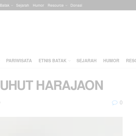
 Batak
Sejarah
Humor
Resource
Donasi
PARIWISATA
ETNIS BATAK
SEJARAH
HUMOR
RES
LUHUT HARAJAON
0
e