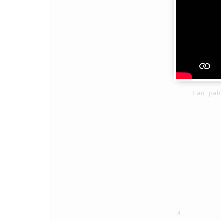
                                    Endehon ma Debatanami, saluhut bangso puji be

                                    Na pangoluhon tondinami, huhut na pasonangkon pe

                                    O Tuhan nunga dipapita Ho, hami doshon perak i

                                    Lao pabalihon nasa tihas, patauhon tu na denggan i.

                                4
