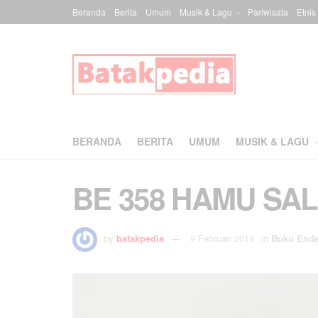
Beranda
Berita
Umum
Musik & Lagu
Pariwisata
Etnis
BERANDA
BERITA
UMUM
MUSIK & LAGU
BE 358 HAMU SA
by
batakpedia
9 Februari 2019
in
Buku End