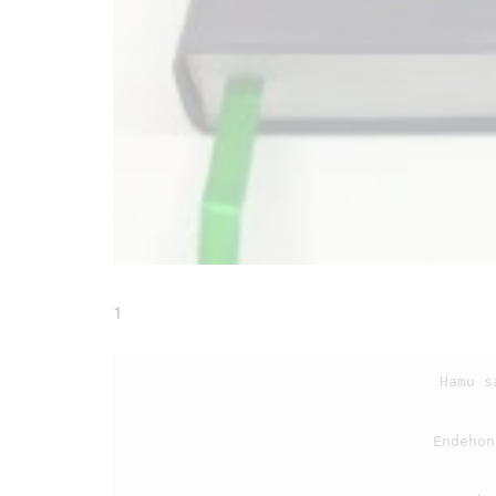
1
                                    Hamu saluhut harajaon, marolopolop ma hamu

                                    Endehon ma hamuliaon, ni goar ni Debatamu
