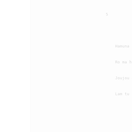
                                5

                                    Hamuna na mangkabiari Jahowa, ro ma sasude

                                    Ro ma hamu mananginangi, binaenNa i di au sude

                                    Joujou do au tu Debatangku, di na tarsosak au dope

                                    Lam tu tangkasna di rohangku, na tau mambaen sangapna pe.
