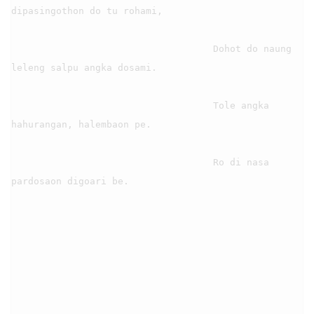
dipasingothon do tu rohami,

                                    Dohot do naung 
leleng salpu angka dosami.

                                    Tole angka 
hahurangan, halembaon pe.

                                    Ro di nasa 
pardosaon digoari be.
