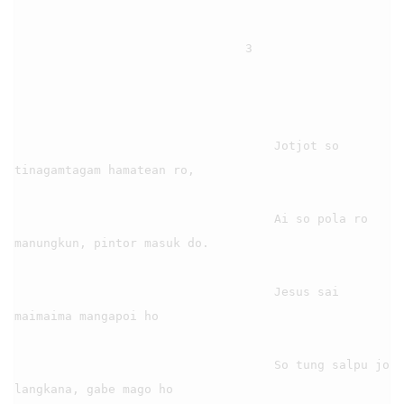
                                3

                                    Jotjot so 
tinagamtagam hamatean ro,

                                    Ai so pola ro 
manungkun, pintor masuk do.

                                    Jesus sai 
maimaima mangapoi ho

                                    So tung salpu jo 
langkana, gabe mago ho
