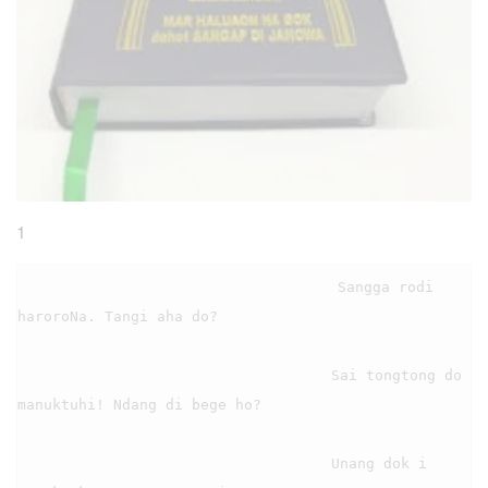
1
                                    Sangga rodi 
haroroNa. Tangi aha do?

                                    Sai tongtong do 
manuktuhi! Ndang di bege ho?

                                    Unang dok i 