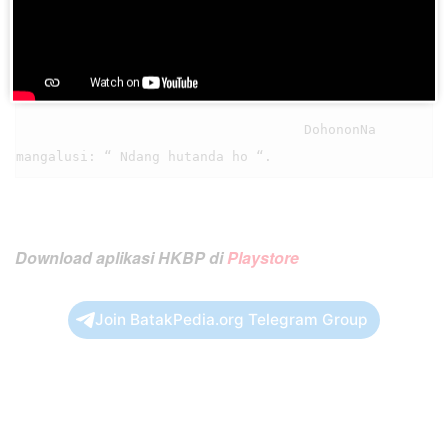
                                    Ndang tarungkap 
pintu i be, naung disordak do.

                                    DohononNa 
Download aplikasi HKBP di
Playstore
Join BatakPedia.org Telegram Group