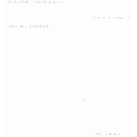
taroktokmu manang pusumi.

                                    Jesus Kristus i, 
Tuhan mu, soaranai!

                                2

                                    Tung godang 