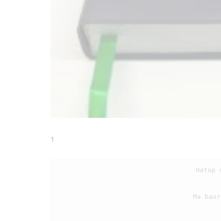
1
                                    Hatop ma ho ro tu parsilang, dijou Tuhan Jesus do ho,

                                    Ma baor do disi hasesaan tu angka pardosa na ro.
