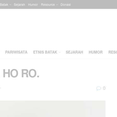
 Batak
Sejarah
Humor
Resource
Donasi
PARIWISATA
ETNIS BATAK
SEJARAH
HUMOR
RES
 HO RO.
0
e