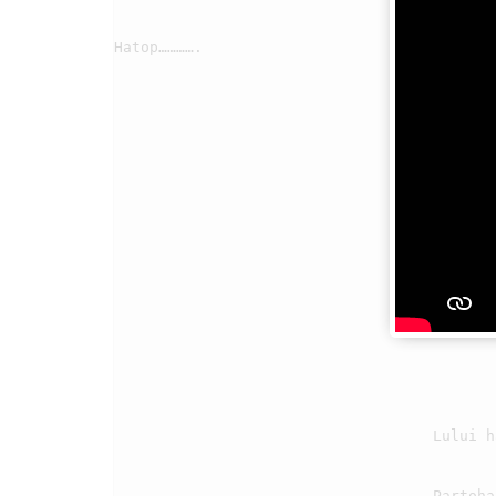
                                    Tung muba do hadirionmu, na malum sude sahitni. 
Hatop………….

                                3

                                    Lului haluaon di silang, margogo tutu mudar i.

                                    Partohap ma ho di pangkopkop niula ni Tuhanta i. 