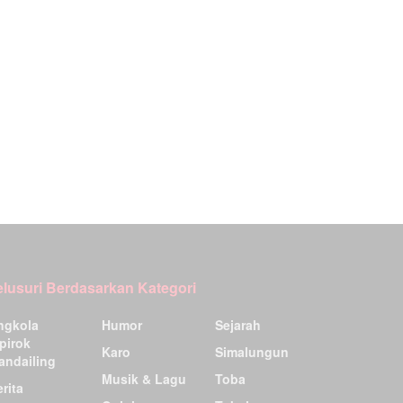
elusuri Berdasarkan Kategori
ngkola
Humor
Sejarah
pirok
Karo
Simalungun
andailing
Musik & Lagu
Toba
rita