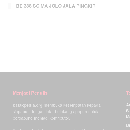
BE 388 SO MA JOLO JALA PINGKIR
Menjadi Penulis
T
A
batakpedia.org
membuka kesempatan kepada
Si
siapapun dengan latar belakang apapun untuk
M
bergabung menjadi kontributor.
Be