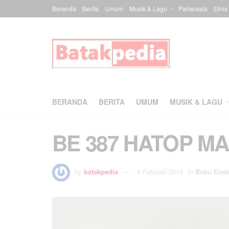
Beranda
Berita
Umum
Musik & Lagu
Pariwisata
Etnis
BERANDA
BERITA
UMUM
MUSIK & LAGU
BE 387 HATOP MA
by
batakpedia
9 Februari 2019
in
Buku End