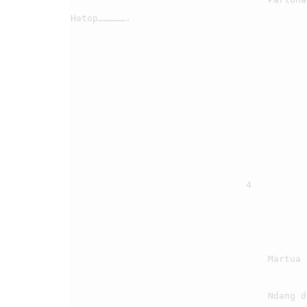
Hatop…………….

                                4

                                    Martua sude, na porsea di sintong ni HataNa i,

                                    Ndang dung manang ise tarhirim na olo porsea disi. 