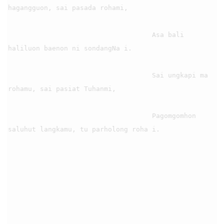
hagangguon, sai pasada rohami,

                                    Asa bali 
haliluon baenon ni sondangNa i.

                                    Sai ungkapi ma 
rohamu, sai pasiat Tuhanmi,

                                    Pagomgomhon 
saluhut langkamu, tu parholong roha i.
