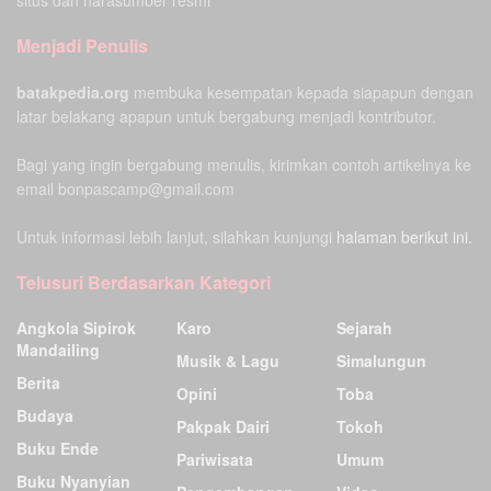
situs dan narasumber resmi
Menjadi Penulis
batakpedia.org
membuka kesempatan kepada siapapun dengan
latar belakang apapun untuk bergabung menjadi kontributor.
Bagi yang ingin bergabung menulis, kirimkan contoh artikelnya ke
email bonpascamp@gmail.com
Untuk informasi lebih lanjut, silahkan kunjungi
halaman berikut ini.
Telusuri Berdasarkan Kategori
Angkola Sipirok
Karo
Sejarah
Mandailing
Musik & Lagu
Simalungun
Berita
Opini
Toba
Budaya
Pakpak Dairi
Tokoh
Buku Ende
Pariwisata
Umum
Buku Nyanyian