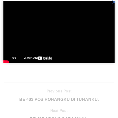
×
Download aplikasi HKBP di
Playstore
Join BatakPedia.org Telegram Group
Previous Post
BE 403 POS ROHANGKU DI TUHANKU.
Next Post