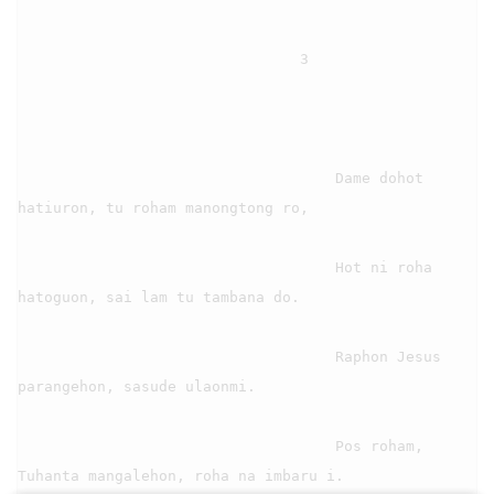
                                3

                                    Dame dohot 
hatiuron, tu roham manongtong ro,

                                    Hot ni roha 
hatoguon, sai lam tu tambana do.

                                    Raphon Jesus 
parangehon, sasude ulaonmi.

                                    Pos roham, 