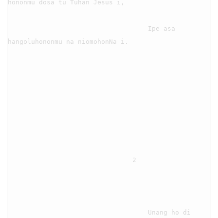
hononmu dosa tu Tuhan Jesus i,

                                    Ipe asa 
hangoluhononmu na niomohonNa i.

                                2

                                    Unang ho di 