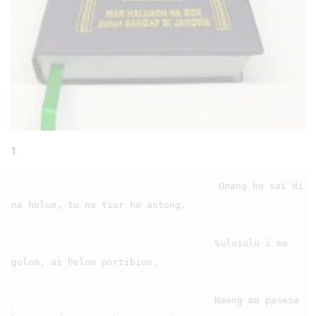
1
                                    Unang ho sai di 
na holom, tu na tiur ho antong,

                                    Sulusulu i ma 
golom, ai holom portibion.

                                    Naeng ma pasesa 