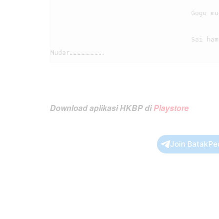
                                    Gogo mudar ni Tuhanta i.

                                    Sai hamonangan sijaloonmi hinorhon ni mudarna i. 
Download aplikasi HKBP di
Playstore
Join BatakPe