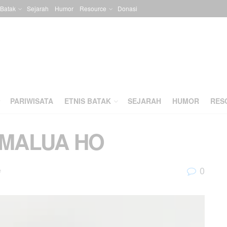
 Batak
Sejarah
Humor
Resource
Donasi
PARIWISATA
ETNIS BATAK
SEJARAH
HUMOR
RES
 MALUA HO
0
e