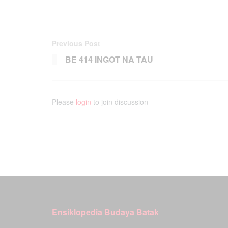
Previous Post
BE 414 INGOT NA TAU
Please
login
to join discussion
Ensiklopedia Budaya Batak