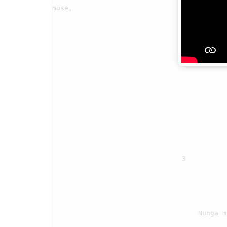
muse,

                                    Ai ias dibaen mudar i. Mudar……………..

                                3

                                    Nunga magigi ho di bangkomi?
