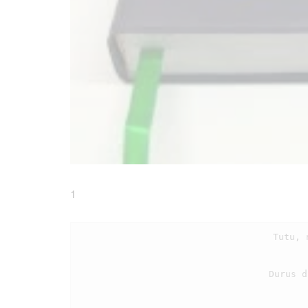
1
                                    Tutu, na mate Jesus i humophop i ba on?

                                    Durus di hau parsilang i mudarNa i tongon
