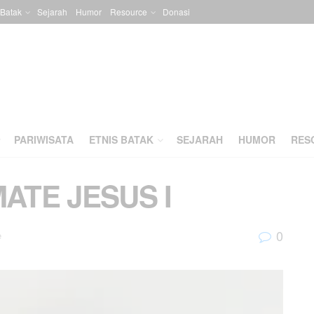
 Batak
Sejarah
Humor
Resource
Donasi
PARIWISATA
ETNIS BATAK
SEJARAH
HUMOR
RES
MATE JESUS I
0
e