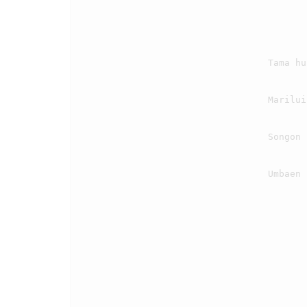
                                    Tama huhuphup bohingkon marsinggang di jolom.

                                    Mariluilu matangkon marningot basaMon.

                                    Songon i tutu songon i tutu,

                                    Umbaen na mate Jesus i siala au tongon
