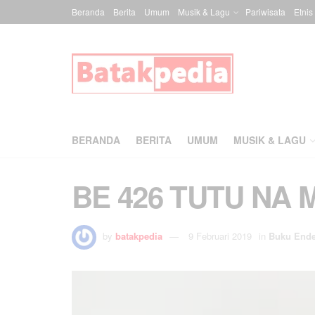
Beranda
Berita
Umum
Musik & Lagu
Pariwisata
Etnis
BERANDA
BERITA
UMUM
MUSIK & LAGU
BE 426 TUTU NA 
by
batakpedia
9 Februari 2019
in
Buku End