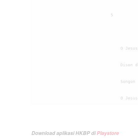
                                5

                                    O Jesus, sai urupi au, asi ma rohaMi,

                                    Dison do au, sai togu au, naeng saut tu lambungMi.

                                    Songon i tutu songon i tutu,

Download aplikasi HKBP di
Playstore