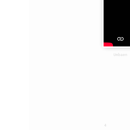
                                    Holom ni haholomon i, targantung Jesus i.

                                    Parholong, lambas roha i, tung ala dosangki.

                                    Songon i tutu songon i tutu,

                                    Umbaen na mate Jesus i siala dosami

                                4
