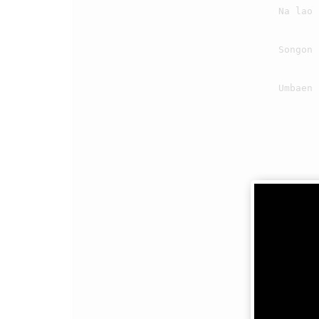
                                    Na lao pasaehon utangki dibaen holongNa i?

                                    Songon i tutu songon i tutu,

                                    Umbaen na mate Jesus i siala dosami

                                3
