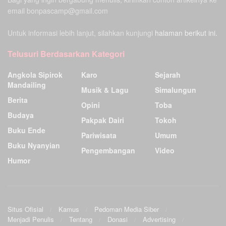
email bonpascamp@gmail.com
Untuk informasi lebih lanjut, silahkan kunjungi
halaman berikut ini.
Telusuri Berdasarkan Kategori
Angkola Sipirok
Karo
Sejarah
Mandailing
Musik & Lagu
Simalungun
Berita
Opini
Toba
Budaya
Pakpak Dairi
Tokoh
Buku Ende
Pariwisata
Umum
Buku Nyanyian
Pengembangan
Video
Humor
Situs Ofisial
Kamus
Pedoman Media Siber
Menjadi Penulis
Tentang
Donasi
Advertising