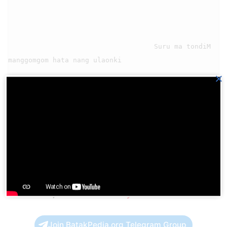
                                    Suru ma tondiM 
manggomgom hata nang ulaonki

×
                                    Paimbaru ma 
rohangku topot au di asiMi

                                    Dohot au, dohot 
Download aplikasi HKBP di
Playstore
Join BatakPedia.org Telegram Group