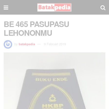
BE 465 PASUPASU
LEHONONMU
by
batakpedia
9 Februari 2019