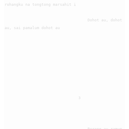
rohangku na tongtong marsahit i

                                    Dohot au, dohot 
au, sai pamalum dohot au

                                3

                                    Bereng au ramun 