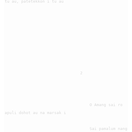
tu au, patetekkon i tu au

                                2

                                    O Amang sai ro 
apuli dohot au na marsak i

                                    Sai pamalum nang 