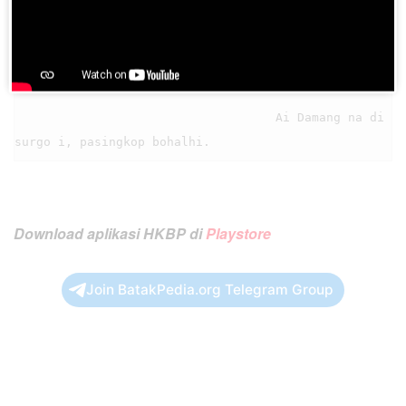
                                    I pe huingot ma 
tongtong, ndang boi holsoan rohangkon,

                                    Ai Damang na di 
Download aplikasi HKBP di
Playstore
Join BatakPedia.org Telegram Group