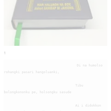
1
                                    Di na humolso 
rohangki pasari hangoluanki,

                                    Tibu 
bolongkononku pe, holsongku sasude

                                    Ai i didokkon 