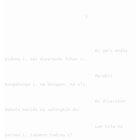
                                3

                                    Ai gari angka 
pidong i, sai diparmudu Tuhan i;

                                    Marabit 
bungabunga i, na denggan, na uli.

                                    Ai disarihon 
Debata nasida na satongkin da!

                                    Lam hita na 
porsea i, tagamon tading i?
