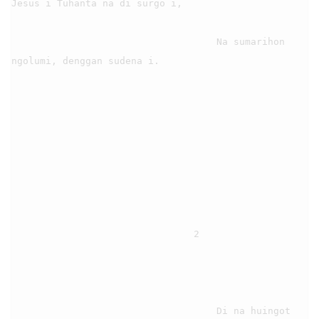
Jesus i Tuhanta na di surgo i,

                                    Na sumarihon 
ngolumi, denggan sudena i.

                                2

                                    Di na huingot 