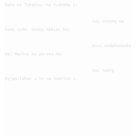
hata ni Tuhanta, na nidokNa i:

                                    Sai sonang ma 
hamu sude. Unang mabiar be;

                                    Disi endehononku 
ma: Martua na porsea da!

                                    Sai naeng 
hujamitahon i tu na humolso i.
