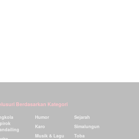
elusuri Berdasarkan Kategori
ngkola
Humor
Sejarah
pirok
Karo
Simalungun
andailing
Musik & Lagu
Toba
rita