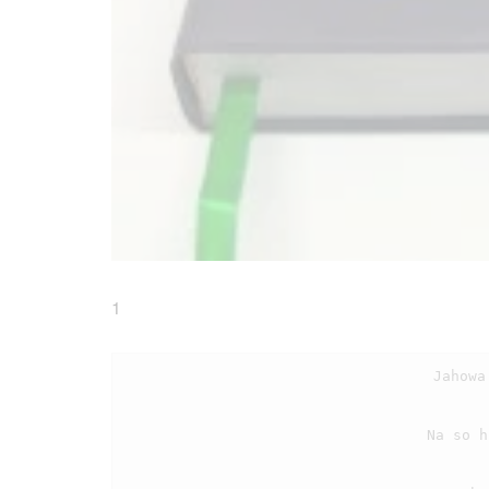
1
                                    Jahowa siparmahan au, na tau mangago dipadao;

                                    Na so hurangan au dibaen. Sandok tubuna au diain.
