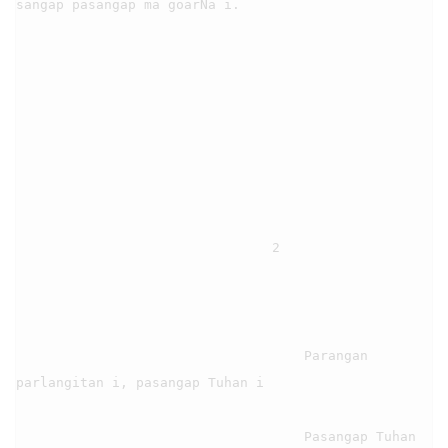
sangap pasangap ma goarNa i.

                                2

                                    Parangan 
parlangitan i, pasangap Tuhan i

                                    Pasangap Tuhan 