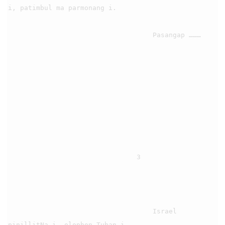
i, patimbul ma parmonang i.

                                    Pasangap ………

                                3

                                    Israel 
pinillitNa i, olophon Tuhan i,
