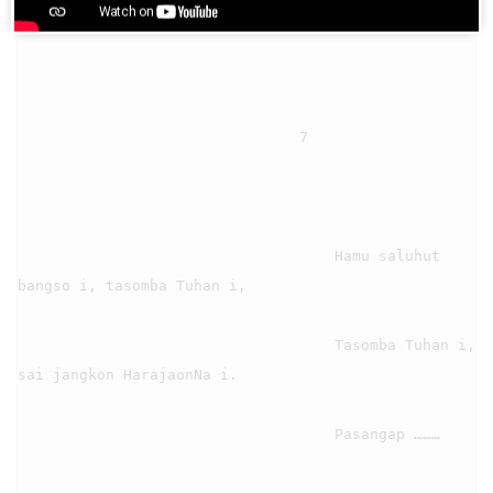
                                7

                                    Hamu saluhut 
bangso i, tasomba Tuhan i,

                                    Tasomba Tuhan i, 
sai jangkon HarajaonNa i.

                                    Pasangap ………
