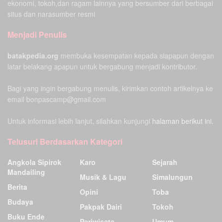
ekonomi, tokoh,dan ragam lainnya yang bersumber dari berbagai
situs dan narasumber resmi
Menjadi Penulis
batakpedia.org
membuka kesempatan kepada siapapun dengan
latar belakang apapun untuk bergabung menjadi kontributor.
Bagi yang ingin bergabung menulis, kirimkan contoh artikelnya ke
email bonpascamp@gmail.com
Untuk informasi lebih lanjut, silahkan kunjungi
halaman berikut ini.
Telusuri Berdasarkan Kategori
Angkola Sipirok
Karo
Sejarah
Mandailing
Musik & Lagu
Simalungun
Berita
Opini
Toba
Budaya
Pakpak Dairi
Tokoh
Buku Ende
Pariwisata
Umum