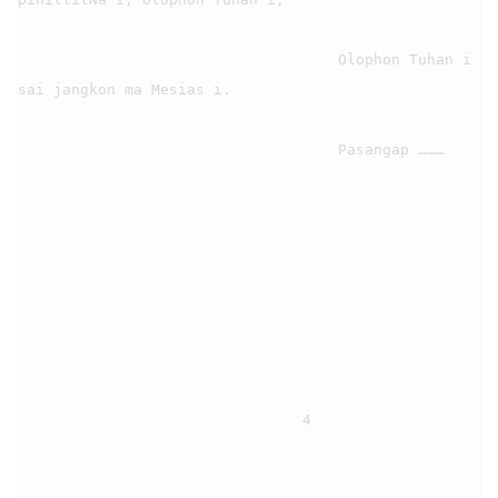
                                    Olophon Tuhan i 
sai jangkon ma Mesias i.

                                    Pasangap ………

                                4
