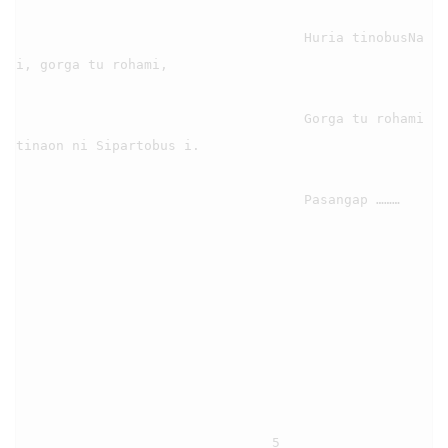
                                    Huria tinobusNa 
i, gorga tu rohami,

                                    Gorga tu rohami 
tinaon ni Sipartobus i.

                                    Pasangap ………

                                5
