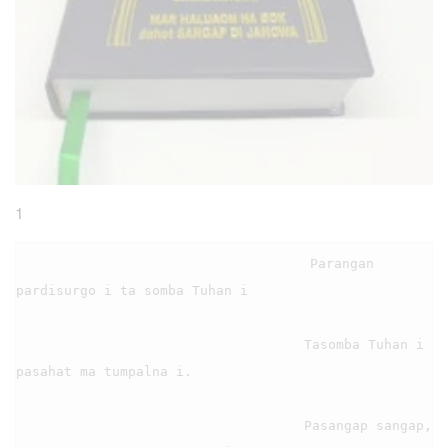
1
                                    Parangan 
pardisurgo i ta somba Tuhan i

                                    Tasomba Tuhan i 
pasahat ma tumpalna i.

                                    Pasangap sangap, 