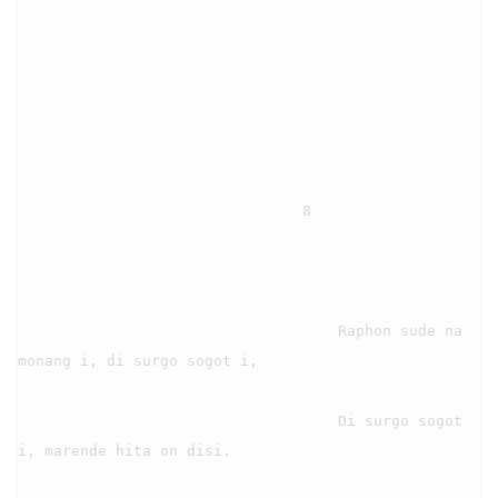
                                8

                                    Raphon sude na 
monang i, di surgo sogot i,

                                    Di surgo sogot 
i, marende hita on disi.
