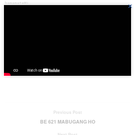
×
Download aplikasi HKBP di
Playstore
Join BatakPedia.org Telegram Group
Previous Post
BE 621 MABUGANG HO
Next Post