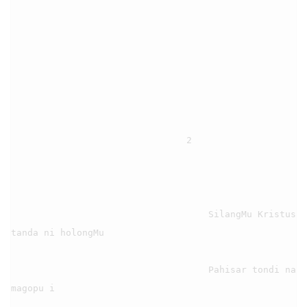
                                2

                                    SilangMu Kristus 
tanda ni holongMu

                                    Pahisar tondi na 
magopu i
