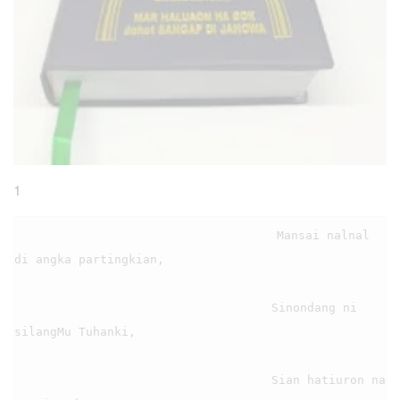
1
                                    Mansai nalnal 
di angka partingkian,

                                    Sinondang ni 
silangMu Tuhanki,

                                    Sian hatiuron na 