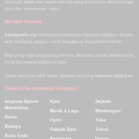
ekonomi, tokoh,dan ragam lainnya yang bersumber dari berbagai
situs dan narasumber resmi
Menjadi Penulis
batakpedia.org
membuka kesempatan kepada siapapun dengan
latar belakang apapun untuk bergabung menjadi kontributor.
Bagi yang ingin bergabung menulis, kirimkan contoh artikelnya ke
email bonpascamp@gmail.com
Untuk informasi lebih lanjut, silahkan kunjungi
halaman berikut ini.
Telusuri Berdasarkan Kategori
Angkola Sipirok
Karo
Sejarah
Mandailing
Musik & Lagu
Simalungun
Berita
Opini
Toba
Budaya
Pakpak Dairi
Tokoh
Buku Ende
Pariwisata
Umum