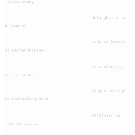
marsinondang

                                    HolongNa na so 
halampoan i

                                    Sude na bangso 
do marpanghirimon

                                    Tu sondang ni 
asi ni roha i,

                                    Songon parluga 
na manghalungunhon

                                    Parbinsar ni 
mata ni ari i.
