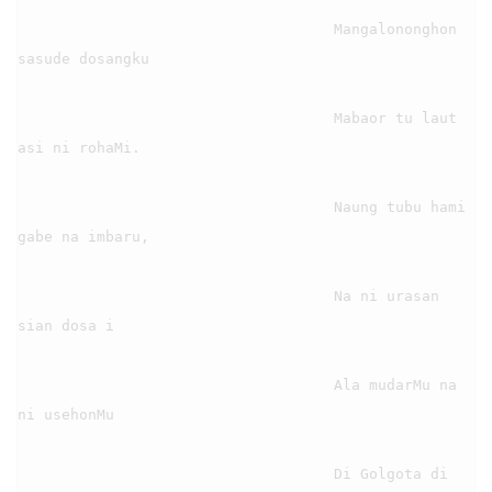
                                    Mangalononghon 
sasude dosangku

                                    Mabaor tu laut 
asi ni rohaMi.

                                    Naung tubu hami 
gabe na imbaru,

                                    Na ni urasan 
sian dosa i

                                    Ala mudarMu na 
ni usehonMu

                                    Di Golgota di 