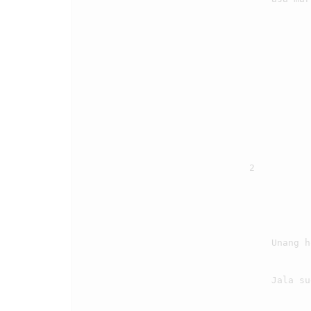
                                2

                                    Unang holan pamanganhi, dohot ma rohangki

                                    Jala sude ma ngolungki, mamuji Ho ma i.
