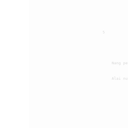
                                5

                                    Nang pe gok dosa rohangkon, gale pamatangkon

                                    Alai nuaeng hupuji Ho, sai jangkon ma au on.
