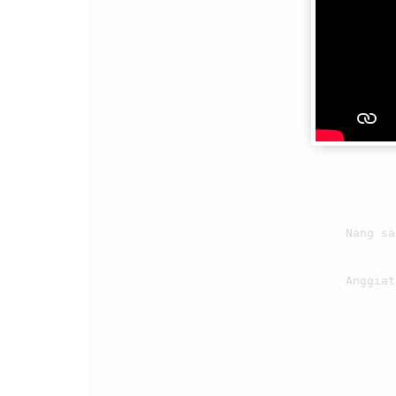
                                4

                                    Nang saluhutna ngolungki, tongtong mamuji Ho

                                    Anggiat dohot diringkon, lao papatarhon Ho.
