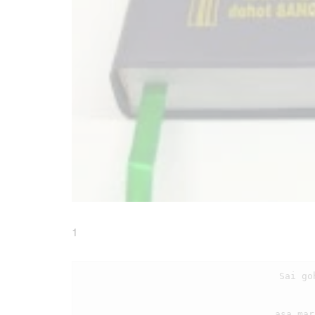
1
                                    Sai gohi roha tondingki, marhite tondiMi

                                    asa marhite diringki, patar Ho Tuhanki.
