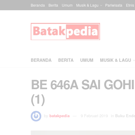
Beranda
Berita
Umum
Musik & Lagu
Pariwisata
Etnis
BERANDA
BERITA
UMUM
MUSIK & LAGU
BE 646A SAI GOH
(1)
by
batakpedia
9 Februari 2019
in
Buku End