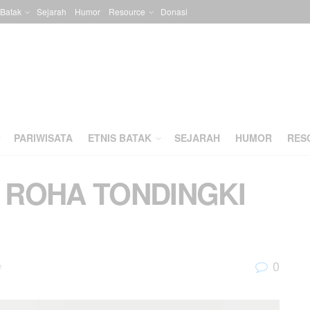
 Batak
Sejarah
Humor
Resource
Donasi
PARIWISATA
ETNIS BATAK
SEJARAH
HUMOR
RES
I ROHA TONDINGKI
0
e