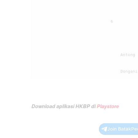
                                6

                                    Antong sude ma ngolungki, parbadiai ma i

Download aplikasi HKBP di
Playstore
Join BatakPe