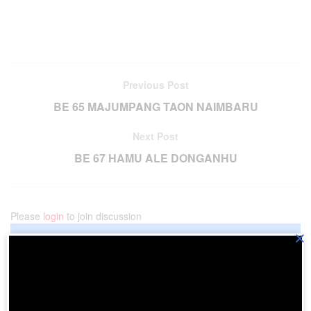
Previous Post
BE 65 MAJUMPANG TAON NAIMBARU
Next Post
BE 67 HAMU ALE DONGANHU
Please
login
to join discussion
×