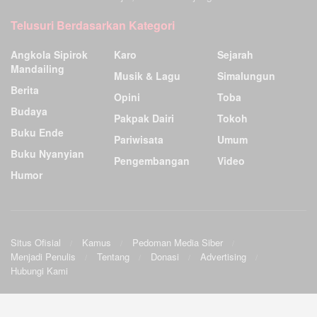
Telusuri Berdasarkan Kategori
Angkola Sipirok
Karo
Sejarah
Mandailing
Musik & Lagu
Simalungun
Berita
Opini
Toba
Budaya
Pakpak Dairi
Tokoh
Buku Ende
Pariwisata
Umum
Buku Nyanyian
Pengembangan
Video
Humor
Situs Ofisial
Kamus
Pedoman Media Siber
Menjadi Penulis
Tentang
Donasi
Advertising
Hubungi Kami
Ensiklopedia Budaya Batak
.
©2009
Sunardo Panjaitan
& G. Sahat. All
Official site
|
Wiki
|
Forum
|
Sourceforge
|
Twitter
|
Facebook
rights reserved