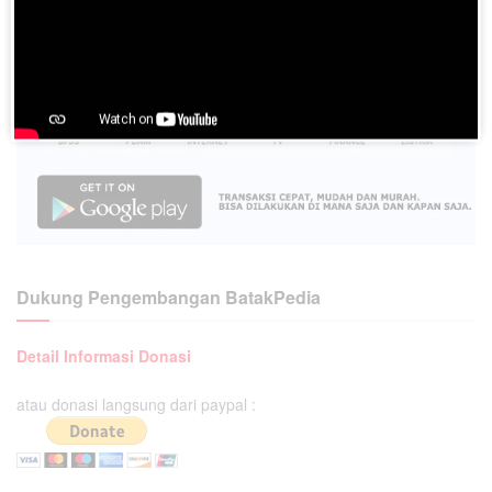
Dukung Pengembangan BatakPedia
Detail Informasi Donasi
atau donasi langsung dari paypal :