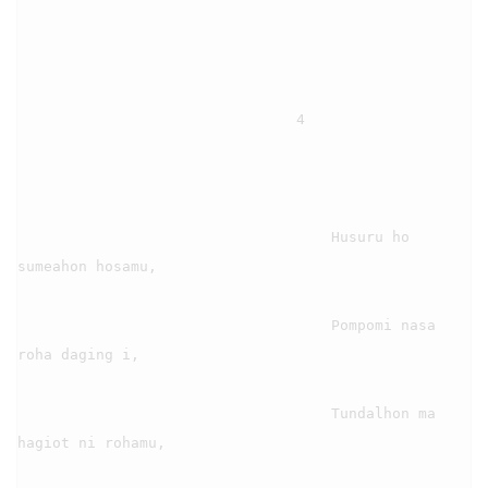
                                4

                                    Husuru ho 
sumeahon hosamu,

                                    Pompomi nasa 
roha daging i,

                                    Tundalhon ma 
hagiot ni rohamu,
