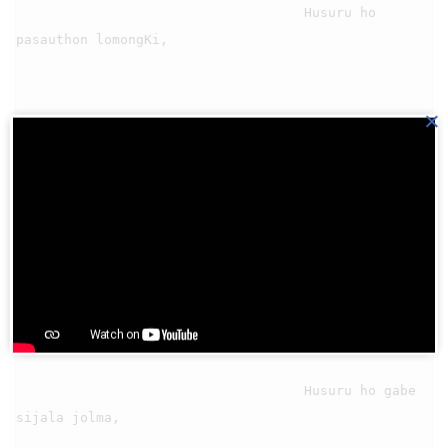
                                    Husuru ho 
pasauthon lomongKi,

×
                                5

                                    Husuru ho gabe 
sijala jolma,
