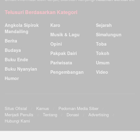
Telusuri Berdasarkan Kategori
Angkola Sipirok
Karo
Sejarah
Mandailing
Musik & Lagu
Simalungun
Berita
Opini
Toba
Budaya
Pakpak Dairi
Tokoh
Buku Ende
Pariwisata
Umum
Buku Nyanyian
Pengembangan
Video
Humor
Situs Ofisial
Kamus
Pedoman Media Siber
Menjadi Penulis
Tentang
Donasi
Advertising
Hubungi Kami
Ensiklopedia Budaya Batak
.
©2009
Sunardo Panjaitan
& G. Sahat. All
Official site
|
Wiki
|
Forum
|
Sourceforge
|
Twitter
|
Facebook
rights reserved