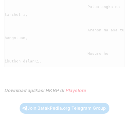
                                    Palua angka na 
tarihot i,

                                    Arahon ma asa tu 
hangoluan,

                                    Husuru ho 
Download aplikasi HKBP di
Playstore
Join BatakPedia.org Telegram Group