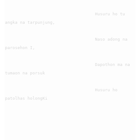
                                    Husuru ho tu 
angka na tarpunjung,

                                    Naso adong na 
parosehon I,

                                    Dapothon ma na 
tumaon na porsuk

                                    Husuru ho 
patolhas holongKi
