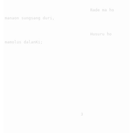
                                    Rade ma ho 
manaon sungsang duri,

                                    Husuru ho 
mamolus dalanKi;

                                3
