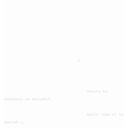
                                2

                                    Husuru ho 
mandaoni na marsahit,

                                    Apuli roha ni na 
marsak i,
