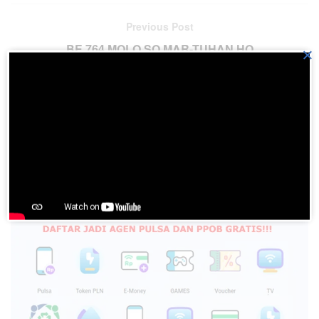
Previous Post
BE 764 MOLO SO MAR-TUHAN HO
×
Next Post
BE 785 ALO PANGUNJUNAN
Please
login
to join discussion