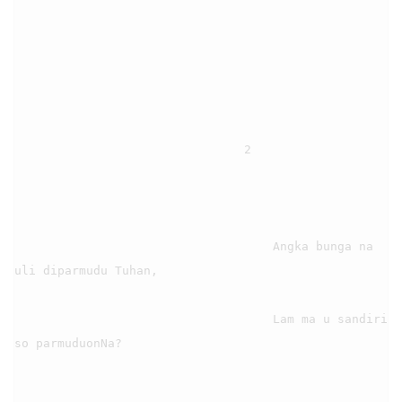
                                2

                                    Angka bunga na 
uli diparmudu Tuhan,

                                    Lam ma u sandiri 
so parmuduonNa?
