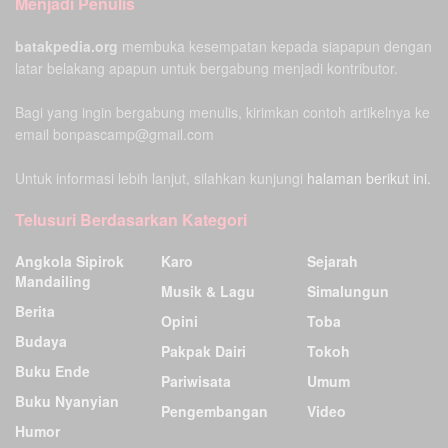
Menjadi Penulis
batakpedia.org
membuka kesempatan kepada siapapun dengan
latar belakang apapun untuk bergabung menjadi kontributor.
Bagi yang ingin bergabung menulis, kirimkan contoh artikelnya ke
email bonpascamp@gmail.com
Untuk informasi lebih lanjut, silahkan kunjungi
halaman berikut ini.
Telusuri Berdasarkan Kategori
Angkola Sipirok
Karo
Sejarah
Mandailing
Musik & Lagu
Simalungun
Berita
Opini
Toba
Budaya
Pakpak Dairi
Tokoh
Buku Ende
Pariwisata
Umum
Buku Nyanyian
Pengembangan
Video
Humor