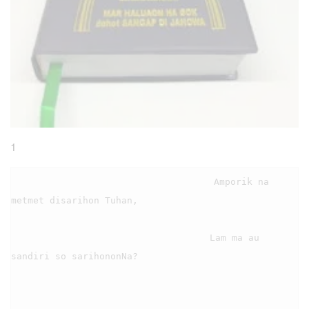
1
                                    Amporik na 
metmet disarihon Tuhan,

                                    Lam ma au 
sandiri so sarihononNa?
