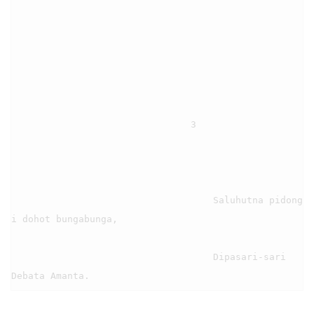
                                3

                                    Saluhutna pidong 
i dohot bungabunga,

                                    Dipasari-sari 