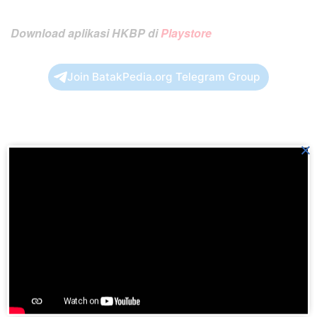
Download aplikasi HKBP di
Playstore
Join BatakPedia.org Telegram Group
×
Previous Post
BE 778 AI ISE DO TUMOMPA ANGKA BUNGA
Next Post
BE 780 PIGA MA TOROP NI BINTANG