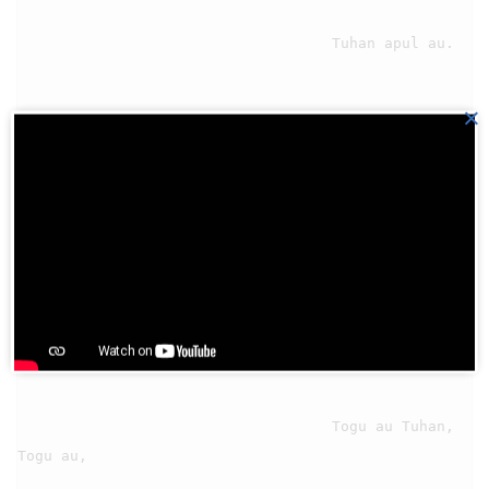
                                    Tuhan apul au.

×
                                5

                                    Togu au Tuhan, 
Togu au,
