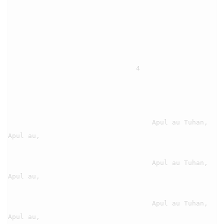
                                4

                                    Apul au Tuhan, 
Apul au,

                                    Apul au Tuhan, 
Apul au,

                                    Apul au Tuhan, 
Apul au,
