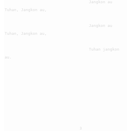
                                    Jangkon au 
Tuhan, Jangkon au,

                                    Jangkon au 
Tuhan, Jangkon au,

                                    Tuhan jangkon 
au.

                                3
