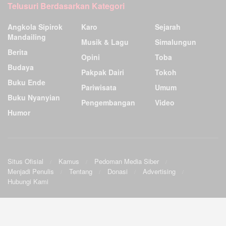
Telusuri Berdasarkan Kategori
Angkola Sipirok
Karo
Sejarah
Mandailing
Musik & Lagu
Simalungun
Berita
Opini
Toba
Budaya
Pakpak Dairi
Tokoh
Buku Ende
Pariwisata
Umum
Buku Nyanyian
Pengembangan
Video
Humor
Situs Ofisial
Kamus
Pedoman Media Siber
Menjadi Penulis
Tentang
Donasi
Advertising
Hubungi Kami
Ensiklopedia Budaya Batak
.
©2009
Sunardo Panjaitan
& G. Sahat. All
Official site
|
Wiki
|
Forum
|
Sourceforge
|
Twitter
|
Facebook
rights reserved