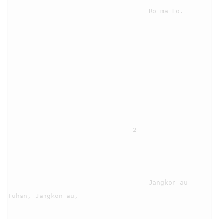
                                    Ro ma Ho.

                                2

                                    Jangkon au 
Tuhan, Jangkon au,
