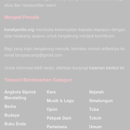
situs dan narasumber resmi
Menjadi Penulis
batakpedia.org
membuka kesempatan kepada siapapun dengan
latar belakang apapun untuk bergabung menjadi kontributor.
Bagi yang ingin bergabung menulis, kirimkan contoh artikelnya ke
email bonpascamp@gmail.com
Untuk informasi lebih lanjut, silahkan kunjungi
halaman berikut ini.
Telusuri Berdasarkan Kategori
Angkola Sipirok
Karo
Sejarah
Mandailing
Musik & Lagu
Simalungun
Berita
Opini
Toba
Budaya
Pakpak Dairi
Tokoh
Buku Ende
Pariwisata
Umum