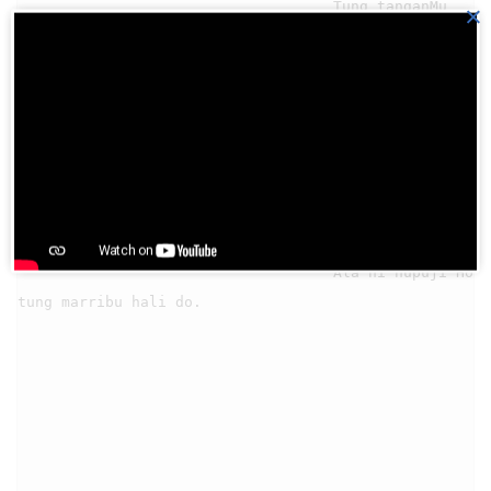
                                    Tung tanganMu 
×
dohot patMu, ditorusi labang i

                                    Jadi tiris ma 
mudarMu sian hau parsilang i,

                                    I do mual 
paridian di au jolma na hansitan.

                                    Ala ni hupuji Ho 
tung marribu hali do.
