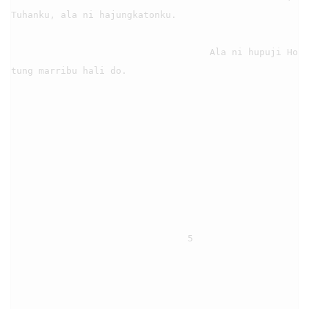
Tuhanku, ala ni hajungkatonku.

                                    Ala ni hupuji Ho 
tung marribu hali do.

                                5
