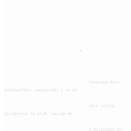
                                4

                                    Sungsang duri 
ditumpalhon, panginsahi i tu Ho

                                    Jala tolong 
dilibashon tu uluM, pasiak Ho.

                                    I ditaonhon Ho, 