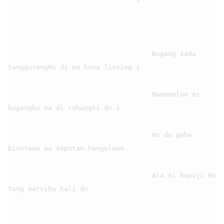
                                    Bugang sada 
tanggurungMu di na hona linsing i

                                    Hamamalum ni 
bugangku na di rohangki do i

                                    Ho do gabe 
binuraan au dapotan hangoluan

                                    Ala ni hupuji Ho 
tung marribu hali do
