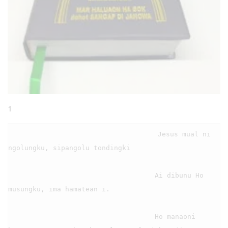
1
                                    Jesus mual ni 
ngolungku, sipangolu tondingki

                                    Ai dibunu Ho 
musungku, ima hamatean i.

                                    Ho manaoni 