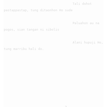
                                    Tali dohot 
pastappastap, tung ditaonhon Ho sude

                                    Paluahon au na 
pogos, sian tangan ni sibolis

                                    Alani hupuji Ho, 
tung marribu hali do.

                                3
