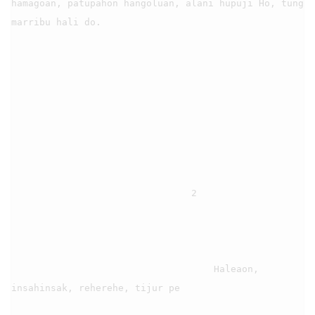
hamagoan, patupahon hangoluan, alani hupuji Ho, tung 
marribu hali do.

                                2

                                    Haleaon, 
insahinsak, reherehe, tijur pe
