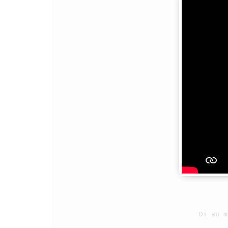
                                    Monang do au Tuhan molo Ho donganki.

                                    Di sude partingkian ………

                                3

                                    Di au ma Ho Tuhan di las ni roha i,
