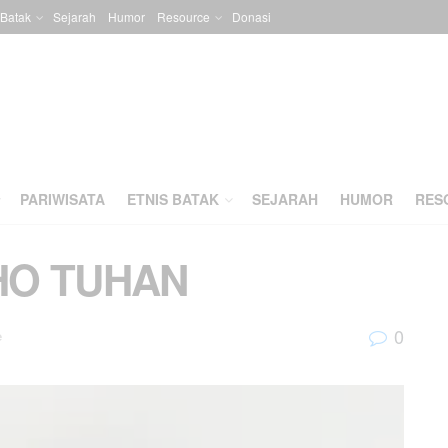
 Batak
Sejarah
Humor
Resource
Donasi
PARIWISATA
ETNIS BATAK
SEJARAH
HUMOR
RES
 HO TUHAN
0
e