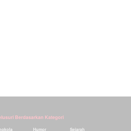
elusuri Berdasarkan Kategori
ngkola
Humor
Sejarah