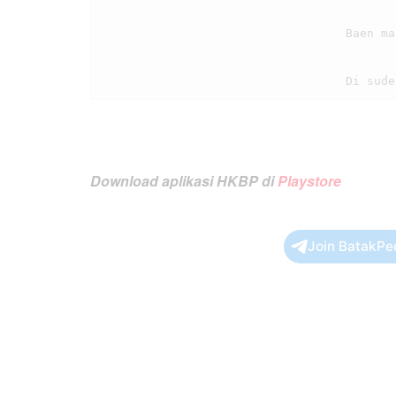
                                    Baen ma au nampunaM, pinasupasuMi.

Download aplikasi HKBP di
Playstore
Join BatakPe