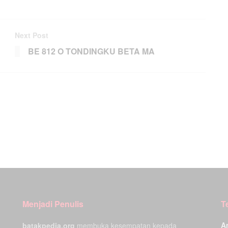
Next Post
BE 812 O TONDINGKU BETA MA
Menjadi Penulis
T
A
batakpedia.org
membuka kesempatan kepada