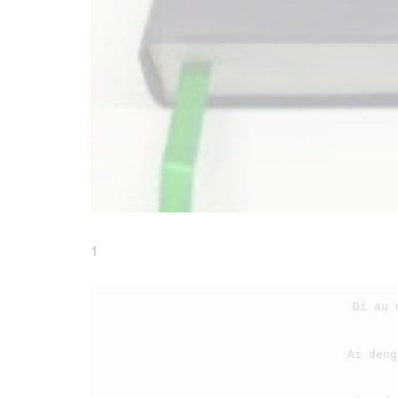
1
                                    Di au ma Ho Tuhan di ari-aringki,

                                    Ai denggan ni basaM padame rohangki.
