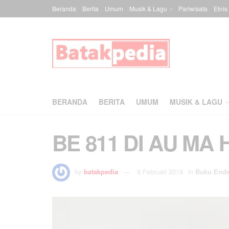
Beranda
Berita
Umum
Musik & Lagu
Pariwisata
Etnis
BERANDA
BERITA
UMUM
MUSIK & LAGU
BE 811 DI AU MA
by
batakpedia
9 Februari 2019
in
Buku End