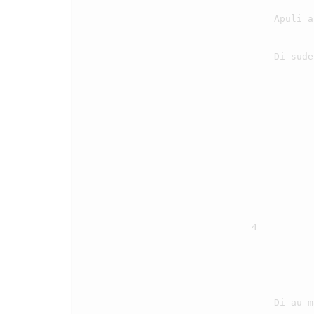
                                    Apuli au Tuhan di sitaononki.

                                    Di sude partingkian ………

                                4

                                    Di au ma Ho Tuhan di ariaringki,
