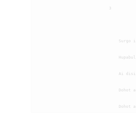
                                3

                                    Surgo i do na manongtong na sai hulului i

                                    Hupabulus ma langkangku hutinggalhon artangki,

                                    Ai disi do au marrende raphon pardisurgo i

                                    Dohot angka naporsea di banua ginjang i
