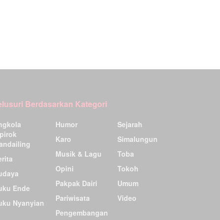
elusuri Berdasarkan Kategori
ngkola
Humor
Sejarah
pirok
Karo
Simalungun
andailing
Musik & Lagu
Toba
rita
Opini
Tokoh
udaya
Pakpak Dairi
Umum
uku Ende
Pariwisata
Video
uku Nyanyian
Pengembangan