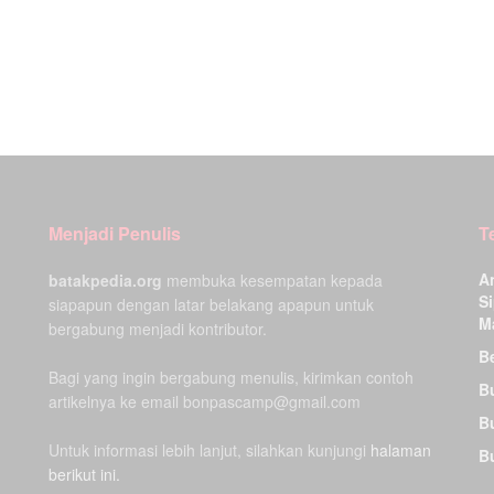
Menjadi Penulis
T
A
batakpedia.org
membuka kesempatan kepada
Si
siapapun dengan latar belakang apapun untuk
M
bergabung menjadi kontributor.
Be
Bagi yang ingin bergabung menulis, kirimkan contoh
B
artikelnya ke email bonpascamp@gmail.com
B
Untuk informasi lebih lanjut, silahkan kunjungi
halaman
B
berikut ini.