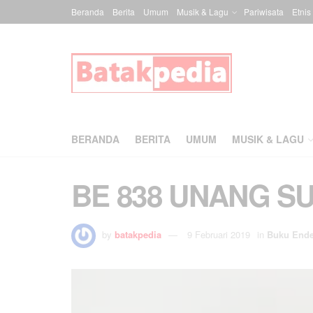
Beranda
Berita
Umum
Musik & Lagu
Pariwisata
Etnis
BERANDA
BERITA
UMUM
MUSIK & LAGU
BE 838 UNANG S
by
batakpedia
9 Februari 2019
in
Buku End