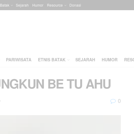
 Batak
Sejarah
Humor
Resource
Donasi
PARIWISATA
ETNIS BATAK
SEJARAH
HUMOR
RES
UNGKUN BE TU AHU
0
e