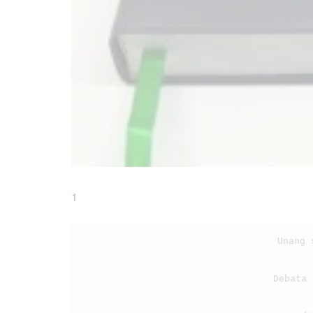
1
                                    Unang sungkun be tu ahu, Boasa marsak rohami

                                    Debata do hulului siapuli rohangki
