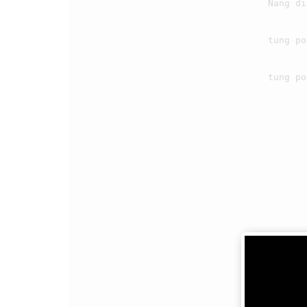
                                    Nang di au pe hamoraon tua ni portibion

                                    tung pogos pangkilalaanku molo mago tondingkon

                                    tung pogos pangkilalaanku molo mago tondingkon.

                                2
