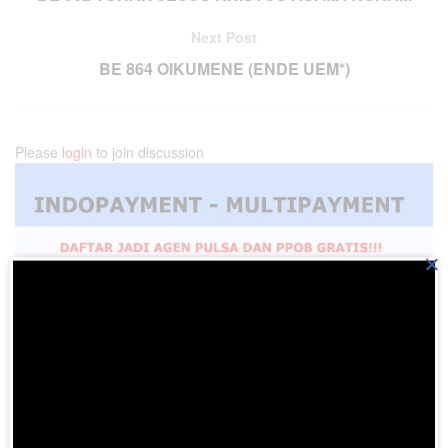
Next Post
BE 864 OIKUMENE (ENDE UEM*)
Please
login
to join discussion
×