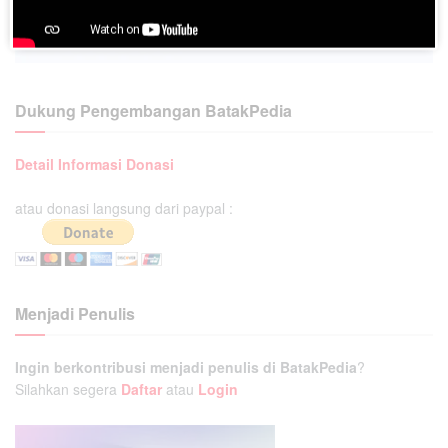
Dukung Pengembangan BatakPedia
Detail Informasi Donasi
atau donasi langsung dari paypal :
Menjadi Penulis
Ingin berkontribusi menjadi penulis di BatakPedia
?
Silahkan segera
Daftar
atau
Login