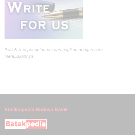
Ikatlah ilmu pengetahuan dan bagikan dengan cara
menuliskannya
Ensiklopedia Budaya Batak