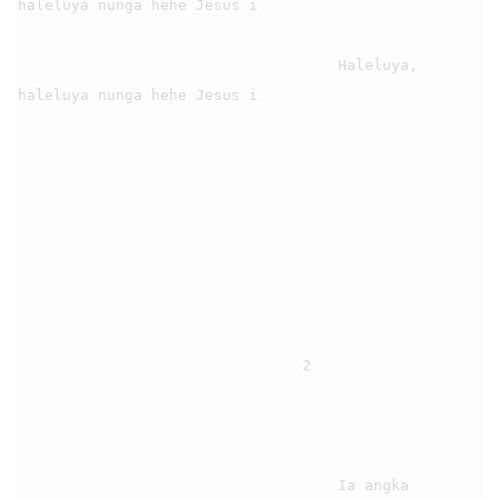
haleluya nunga hehe Jesus i

                                    Haleluya, 
haleluya nunga hehe Jesus i

                                2

                                    Ia angka 