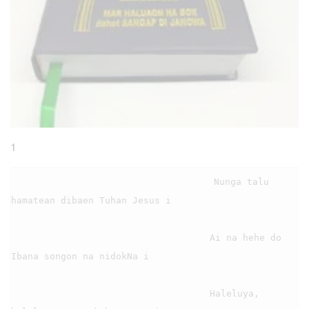
1
                                    Nunga talu 
hamatean dibaen Tuhan Jesus i

                                    Ai na hehe do 
Ibana songon na nidokNa i

                                    Haleluya, 