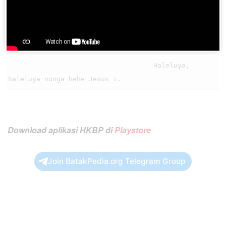
                                    Haleluya, 
haleluya nunga hehe Jesus i

                                    Haleluya, 
Download aplikasi HKBP di
Playstore
Join BatakPedia.org Telegram Group