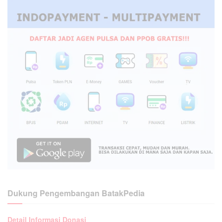
Dukung Pengembangan BatakPedia
Detail Informasi Donasi