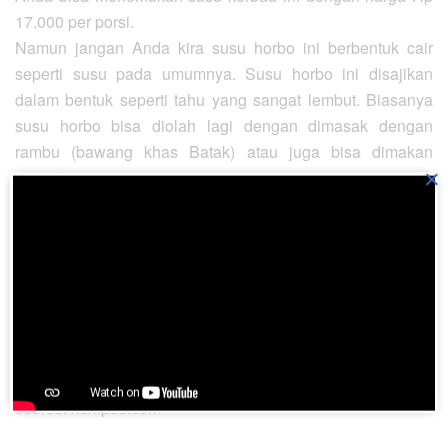
17.000 per porsi.
Namun jangan Anda kira susu horbo ini berbentuk cair
seperti susu pada umumnya. Susu horbo ini disajikan
dalam bentuk seperti tahu yang sangat lembut. Biasanya
susu horbo bisa diolah lagi dengan dimasak dengan
rambu (bawang khas Batak) atau juga bisa dimakan
×
mentah.
“Ini biasanya wajib di acara adat. Acara pernikahan
biasanya selalu ada,” ujar Bapak Tobing, penjual susu
horbo di Pasar Inpres Senayan.
Jangan khawatir untuk mencari rambu atau bumbu lainnya.
Bumbu-bumbu khas batak seperti andaliman, onje, rambu
dapat Anda dapatkan di Pasa Inpres Senen.
source: kompas.com