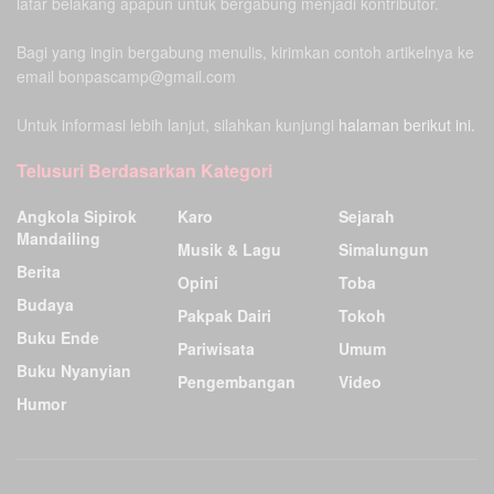
latar belakang apapun untuk bergabung menjadi kontributor.
Bagi yang ingin bergabung menulis, kirimkan contoh artikelnya ke
email bonpascamp@gmail.com
Untuk informasi lebih lanjut, silahkan kunjungi
halaman berikut ini.
Telusuri Berdasarkan Kategori
Angkola Sipirok
Karo
Sejarah
Mandailing
Musik & Lagu
Simalungun
Berita
Opini
Toba
Budaya
Pakpak Dairi
Tokoh
Buku Ende
Pariwisata
Umum
Buku Nyanyian
Pengembangan
Video
Humor