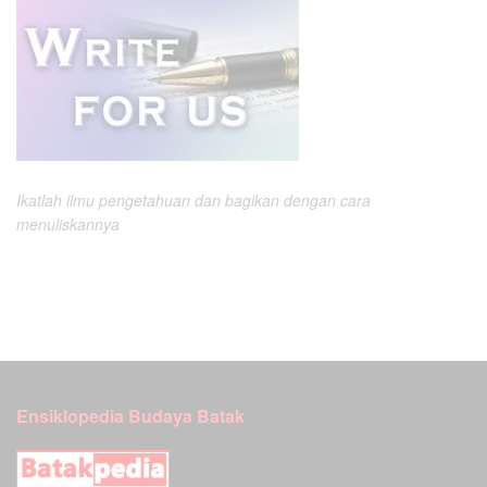
Ikatlah ilmu pengetahuan dan bagikan dengan cara
menuliskannya
Ensiklopedia Budaya Batak