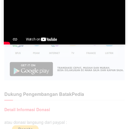
Dukung Pengembangan BatakPedia
Detail Informasi Donasi
atau donasi langsung dari paypal :