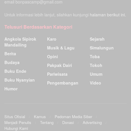
email bonpascamp@gmail.com
Untuk informasi lebih lanjut, silahkan kunjungi
halaman berikut ini.
Telusuri Berdasarkan Kategori
Angkola Sipirok
Karo
Sejarah
Mandailing
Musik & Lagu
Simalungun
Berita
Opini
Toba
Budaya
Pakpak Dairi
Tokoh
Buku Ende
Pariwisata
Umum
Buku Nyanyian
Pengembangan
Video
Humor
Situs Ofisial
Kamus
Pedoman Media Siber
Menjadi Penulis
Tentang
Donasi
Advertising
Hubungi Kami