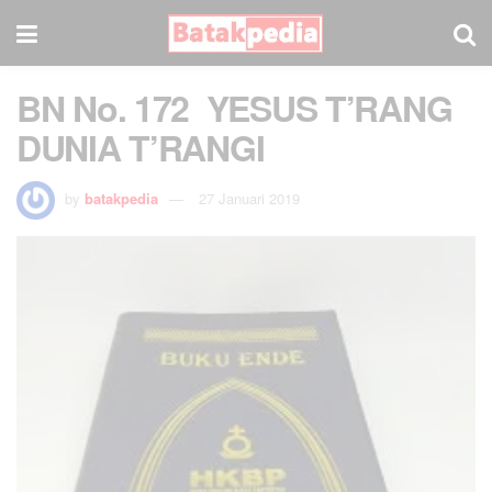
BN No. 172 YESUS T’RANG
DUNIA T’RANGI
by
batakpedia
27 Januari 2019