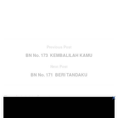
Previous Post
BN No. 173 KEMBALILAH KAMU
Next Post
BN No. 171 BERI TANDAKU
×
Please
login
to join discussion