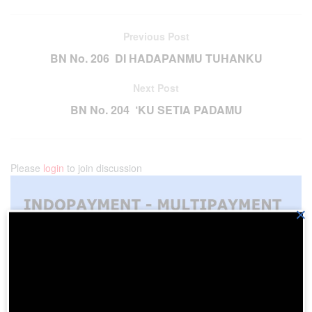
Previous Post
BN No. 206 DI HADAPANMU TUHANKU
Next Post
BN No. 204 ‘KU SETIA PADAMU
Please
login
to join discussion
×