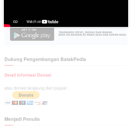
Dukung Pengembangan BatakPedia
Detail Informasi Donasi
atau donasi langsung dari paypal :
Menjadi Penulis