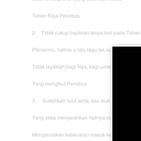
Tuhan Raja Penebus
2 Tidak cukup baptisan tanpa taat pada Tuhan
Pikiranmu, hatimu s’lalu ragu tak sungguh
Tidak layaklah bagi-Nya, bagi umat yang setia
Yang mengikut Penebus
3 Sudahkah turut serta, kau ikuti Jurus’lamat?
Yang setia menyerahkan hatinya dan benar?
Mengamalkan kebenaran masuk ke persekutuan