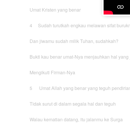
Umat Kristen yang benar
4 Sudah turutkah engkau melawan sifat buruk
Dan jiwamu sudah milik Tuhan, sudahkah?
Bukti kau benar umat-Nya menjauhkan hal yang 
Mengikuti Firman-Nya
5 Umat Allah yang benar yang teguh pendiria
Tidak surut di dalam segala hal dan teguh
Walau kematian datang, itu jalanmu ke Surga