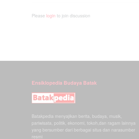
Please
login
to join discussion
Ensiklopedia Budaya Batak
Batakpedia menyajikan berita, budaya, musik,
pariwisata, politik, ekonomi, tokoh,dan ragam lainnya
yang bersumber dari berbagai situs dan narasumber
resmi