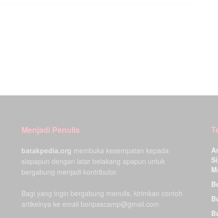
Menjadi Penulis
T
A
batakpedia.org
membuka kesempatan kepada
Si
siapapun dengan latar belakang apapun untuk
M
bergabung menjadi kontributor.
Be
Bagi yang ingin bergabung menulis, kirimkan contoh
B
artikelnya ke email bonpascamp@gmail.com
B