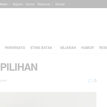
 Batak
Sejarah
Humor
Resource
Donasi
PARIWISATA
ETNIS BATAK
SEJARAH
HUMOR
RES
 PILIHAN
0
nyian