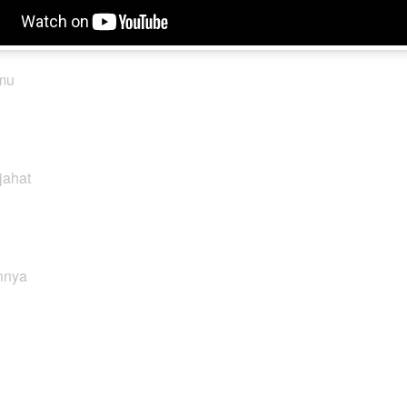
mu
jahat
nnya