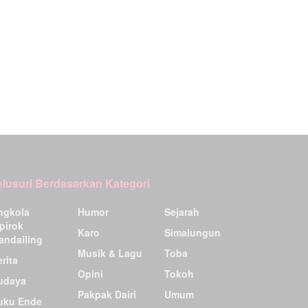
elusuri Berdasarkan Kategori
ngkola
Humor
Sejarah
pirok
Karo
Simalungun
andailing
Musik & Lagu
Toba
rita
Opini
Tokoh
udaya
Pakpak Dairi
Umum
uku Ende