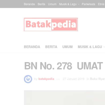
Beranda
Berita
Umum
Musik & Lagu
Pariwisata
Etnis
BERANDA
BERITA
UMUM
MUSIK & LAGU
BN No. 278 UMAT
by
batakpedia
27 Januari 2019
in
Buku Nya