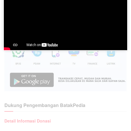
Dukung Pengembangan BatakPedia
Detail Informasi Donasi