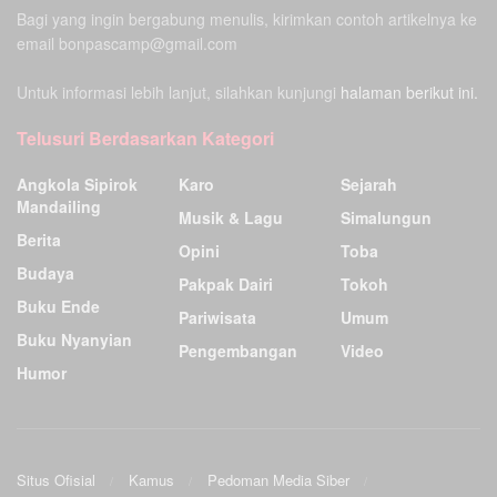
Bagi yang ingin bergabung menulis, kirimkan contoh artikelnya ke
email bonpascamp@gmail.com
Untuk informasi lebih lanjut, silahkan kunjungi
halaman berikut ini.
Telusuri Berdasarkan Kategori
Angkola Sipirok
Karo
Sejarah
Mandailing
Musik & Lagu
Simalungun
Berita
Opini
Toba
Budaya
Pakpak Dairi
Tokoh
Buku Ende
Pariwisata
Umum
Buku Nyanyian
Pengembangan
Video
Humor
Situs Ofisial
Kamus
Pedoman Media Siber