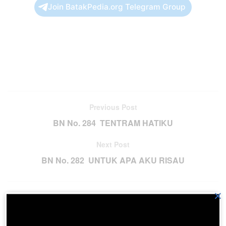
Join BatakPedia.org Telegram Group
Previous Post
BN No. 284 TENTRAM HATIKU
Next Post
BN No. 282 UNTUK APA AKU RISAU
×
Please
login
to join discussion