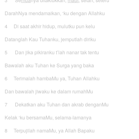
3 Se
mua
nya ditaklukkan,
maut
, setan, seteru
DarahNya mendamaikan, ‘ku dengan Allahku
4 Di saat akhir hidup, mulutku pun kelu
Datanglah Kau Tuhanku, jemputlah diriku
5 Dan jika pikiranku t’lah nanar tak tentu
Bawalah aku Tuhan ke Surga yang baka
6 Terimalah hambaMu ya, Tuhan Allahku
Dan bawalah jiwaku ke dalam rumahMu
7 Dekatkan aku Tuhan dan akrab denganMu
Kelak ‘ku bersamaMu, selama-lamanya
8 Terpujilah namaMu, ya Allah Bapaku