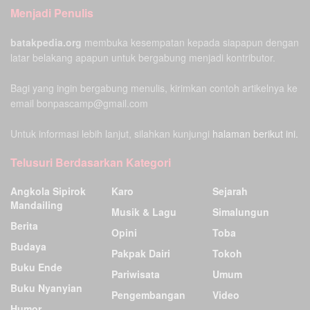
Menjadi Penulis
batakpedia.org
membuka kesempatan kepada siapapun dengan
latar belakang apapun untuk bergabung menjadi kontributor.
Bagi yang ingin bergabung menulis, kirimkan contoh artikelnya ke
email bonpascamp@gmail.com
Untuk informasi lebih lanjut, silahkan kunjungi
halaman berikut ini.
Telusuri Berdasarkan Kategori
Angkola Sipirok
Karo
Sejarah
Mandailing
Musik & Lagu
Simalungun
Berita
Opini
Toba
Budaya
Pakpak Dairi
Tokoh
Buku Ende
Pariwisata
Umum
Buku Nyanyian
Pengembangan
Video
Humor