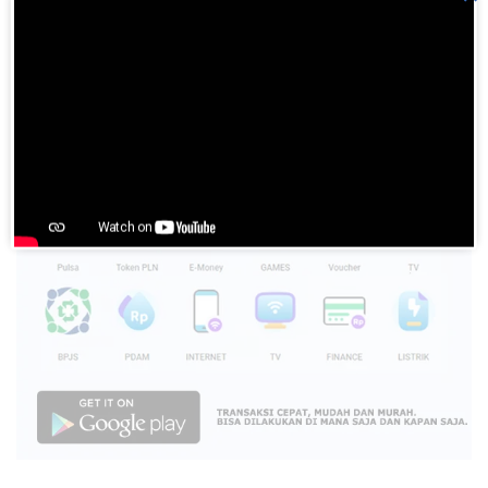
Please
login
to join discussion