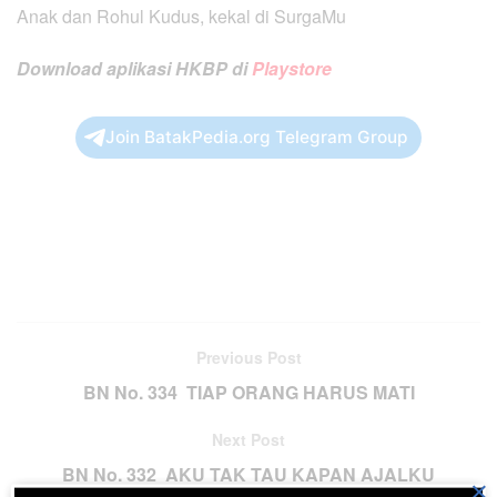
Anak dan Rohul Kudus, kekal di SurgaMu
Download aplikasi HKBP di
Playstore
Join BatakPedia.org Telegram Group
Previous Post
BN No. 334 TIAP ORANG HARUS MATI
Next Post
BN No. 332 AKU TAK TAU KAPAN AJALKU
×