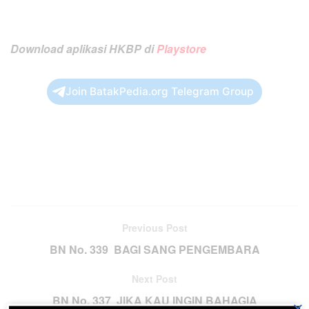
Download aplikasi HKBP di
Playstore
Join BatakPedia.org Telegram Group
Previous Post
BN No. 339 BAGI SANG PENGEMBARA
Next Post
BN No. 337 JIKA KAU INGIN BAHAGIA
×