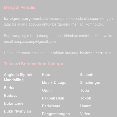
Menjadi Penulis
batakpedia.org
membuka kesempatan kepada siapapun dengan
latar belakang apapun untuk bergabung menjadi kontributor.
Bagi yang ingin bergabung menulis, kirimkan contoh artikelnya ke
email bonpascamp@gmail.com
Untuk informasi lebih lanjut, silahkan kunjungi
halaman berikut ini.
Telusuri Berdasarkan Kategori
Angkola Sipirok
Karo
Sejarah
Mandailing
Musik & Lagu
Simalungun
Berita
Opini
Toba
Budaya
Pakpak Dairi
Tokoh
Buku Ende
Pariwisata
Umum
Buku Nyanyian
Pengembangan
Video