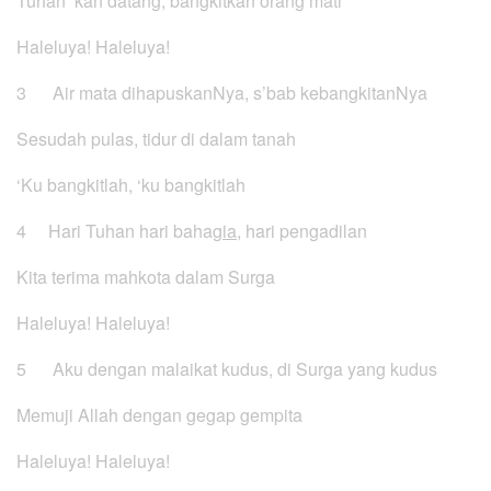
Tuhan ‘kan datang, bangkitkan orang mati
Haleluya! Haleluya!
3 Air mata dihapuskanNya, s’bab kebangkitanNya
Sesudah pulas, tidur di dalam tanah
‘Ku bangkitlah, ‘ku bangkitlah
4 Hari Tuhan hari baha
gia
, hari pengadilan
Kita terima mahkota dalam Surga
Haleluya! Haleluya!
5 Aku dengan malaikat kudus, di Surga yang kudus
Memuji Allah dengan gegap gempita
Haleluya! Haleluya!