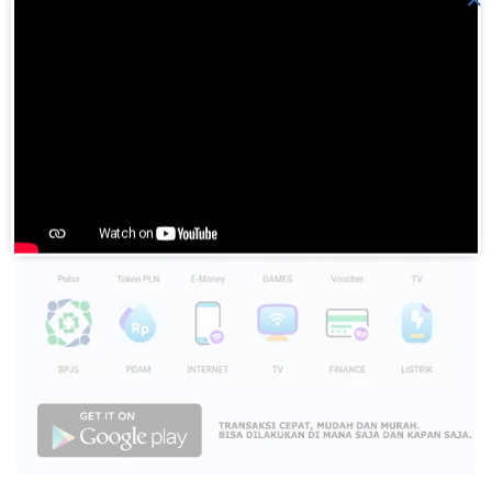
Please
login
to join discussion